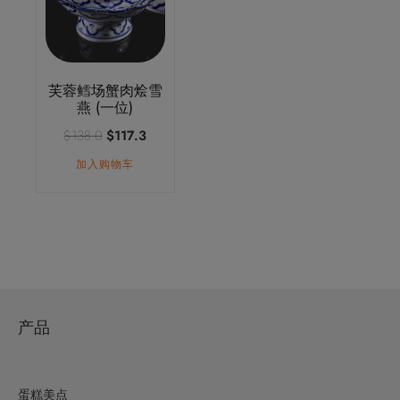
芙蓉鳕场蟹肉烩雪
燕 (一位)
原
当
$
138.0
$
117.3
价
前
加入购物车
为：
价
$138.0。
格
为：
$117.3。
产品
蛋糕美点