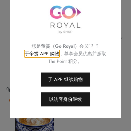
谷
不可与其他优惠同时使用
饭
订单详情及取货时间将会透过电话或电邮确认
请务必检查所填数据，以确保交易快捷及顺利
数
订单一经确认，不可更改、取消或退款
量
不可补发、更换或购买其他产品
图片只供参考
帝京酒店保留修改优惠条款及细则、更改或终止此优惠之权利，恕不
另行通知
您是
帝赏（Go Royal）
会员吗 ？
如有任何争议，帝京酒店保留最终决定权
于帝赏 APP 购物
，尊享会员优惠并赚取
The Point 积分。
于 APP 继续购物
你可能会喜欢
以访客身份继续
85 折