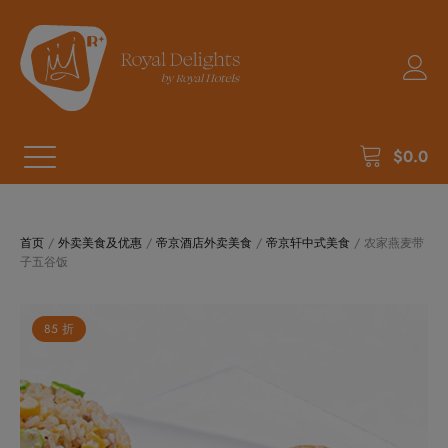
$
0.0
首页
/
外卖美食及优惠
/
帝京酒店外卖美食
/
帝京轩中式美食
/ 农家燕麦带
子五谷饭
85 折