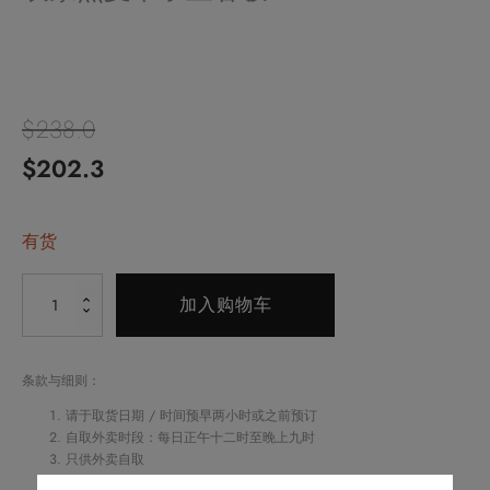
$
238.0
原
当
$
202.3
价
前
为：
有货
价
$238.0。
格
Alternative:
农
加入购物车
为：
家
燕
$202.3。
麦
条款与细则：
带
请于取货日期 / 时间预早两小时或之前预订
子
自取外卖时段：每日正午十二时至晚上九时
只供外卖自取
五
如阁下对任何食物产生敏感，请致电
2622 6161
与酒店职员联络