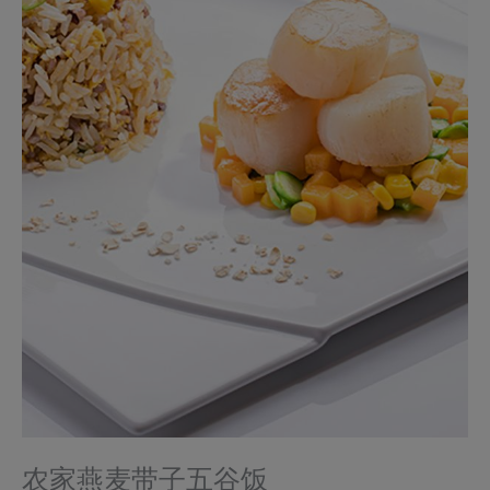
农家燕麦带子五谷饭