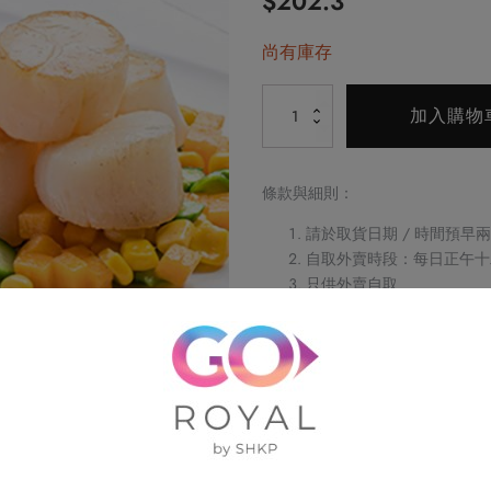
$
202.3
始
前
尚有庫存
價
價
Alternative:
農
格：
格：
加入購物
家
$238.0。
$202.3。
燕
麥
條款與細則：
帶
請於取貨日期 / 時間預早
子
自取外賣時段：每日正午十
五
只供外賣自取
穀
如閣下對任何食物產生敏
飯
不可與其他優惠同時使用
訂單詳情及取貨時間將會透
數
請務必檢查所填資料，以確
量
訂單一經確認，不可更改、
不可補發、更換或購買其他
圖片只供參考
帝京酒店保留修改優惠條款