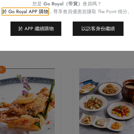
您是
Go Royal（帝賞）
會員嗎？
如有任何爭議，帝京酒店保
於 Go Royal APP 購物
，尊享會員優惠並賺取
The Point 積分。
於 APP 繼續購物
以訪客身份繼續
 折