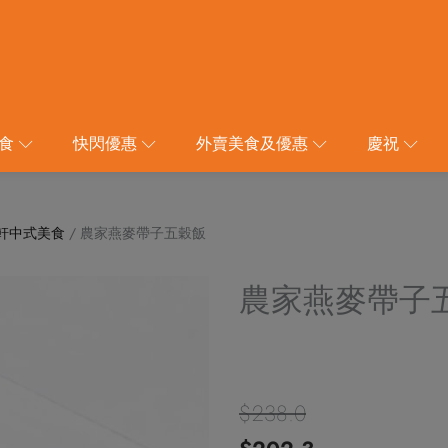
食
快閃優惠
外賣美食及優惠
慶祝
軒中式美食
/ 農家燕麥帶子五穀飯
農家燕麥帶子
$
238.0
原
目