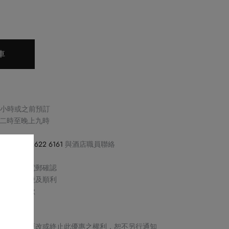
車
兩小時或之前預訂
二時至晚上九時
感，請致電
2622 6161
與酒店職員聯絡
過電話或電郵確認
保交易快捷及順利
取消或退款
產品
及細則、更改或終止此優惠之權利，恕不另行通知