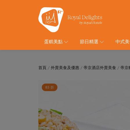
蛋糕美點
節日精選
中式美
首頁
/
外賣美食及優惠
/
帝京酒店外賣美食
/
帝京
85 折