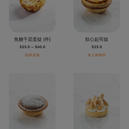
多
种
变
体。
可
焦糖千层蛋挞 (件)
软心起司挞
在
价
$
25.0
–
$
60.0
$
25.0
产
格
品
选择选项
加入购物车
范
围：
页
$25.0
面
至
上
$60.0
选
择
这
些
选
项