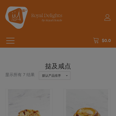
$
0.0
挞及咸点
显示所有 7 结果
本
产
品
有