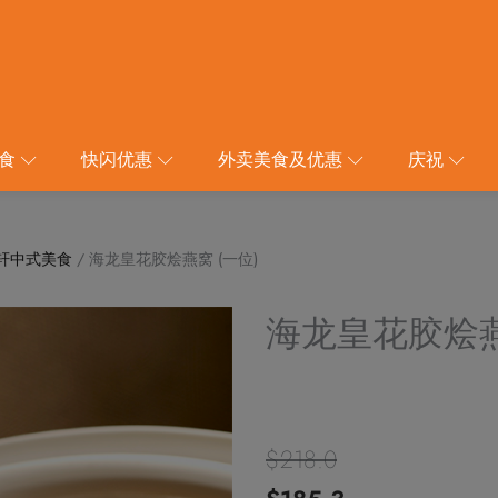
食
快闪优惠
外卖美食及优惠
庆祝
轩中式美食
/ 海龙皇花胶烩燕窝 (一位)
海龙皇花胶烩燕
$
218.0
原
当