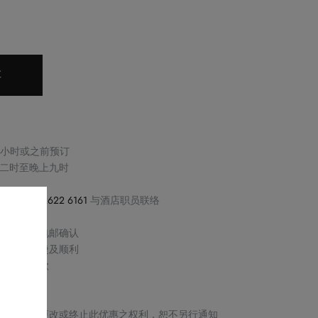
车
两小时或之前预订
二时至晚上九时
感，请致电
2622 6161
与酒店职员联络
过电话或电邮确认
保交易快捷及顺利
取消或退款
产品
及细则、更改或终止此优惠之权利，恕不另行通知