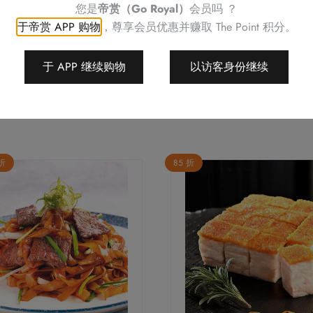
您是
帝赏（Go Royal）
会员吗 ？
如有任何争议，帝京酒店保
于帝赏 APP 购物
，尊享会员优惠并赚取
The Point 积分。
于 APP 继续购物
以访客身份继续
 折
85 折