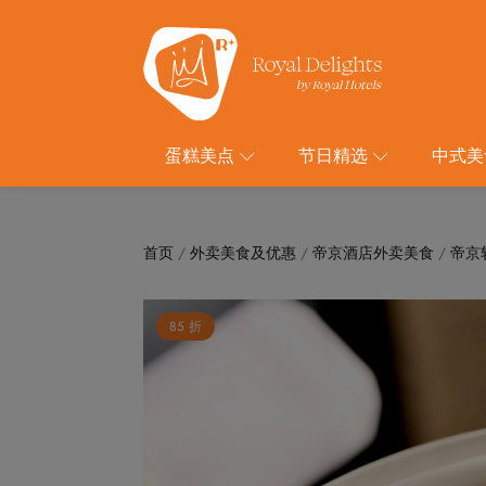
蛋糕美点
节日精选
中式美
首页
/
外卖美食及优惠
/
帝京酒店外卖美食
/
帝京
85 折