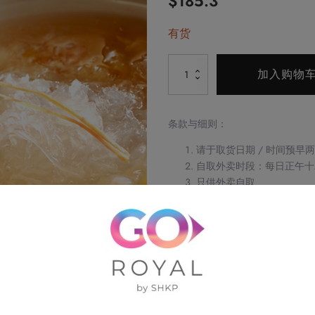
$
185.3
价
前
有货
为：
价
Alternative:
海
$218.0。
格
加入购物
龙
为：
皇
花
$185.3。
条款与细则：
胶
请于取货日期 / 时间预早
烩
自取外卖时段：每日正午十
燕
只供外卖自取
窝
如阁下对任何食物产生敏
(一
不可与其他优惠同时使用
订单详情及取货时间将会透
位)
请务必检查所填数据，以确
数
订单一经确认，不可更改、
量
不可补发、更换或购买其他
图片只供参考
帝京酒店保留修改优惠条款