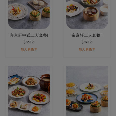
帝京轩中式二人套餐I
帝京轩二人套餐II
$
368.0
$
398.0
加入购物车
加入购物车
本
产
品
有
多
种
变
体。