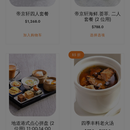
可
帝京轩四人套餐
帝京轩海鲜.荟萃. 二人
在
套餐 (2 位用)
$
1,268.0
产
$
788.0
品
加入购物车
选择选项
页
面
上
85 折
本
选
产
择
品
这
有
些
多
选
种
项
变
体。
可
地道港式点心拼盘 (2
四季丰料老火汤
在
位用) 11:00-14:00