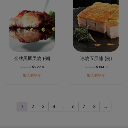
金牌黑豚叉烧 (例)
冰烧五层腩 (例)
原
当
原
当
$
268.0
$
227.8
$
158.0
$
134.3
价
前
价
前
加入购物车
加入购物车
为：
价
为：
价
$268.0。
格
$158.0。
格
为：
为：
$227.8。
$134.3。
1
2
3
4
…
6
7
8
→