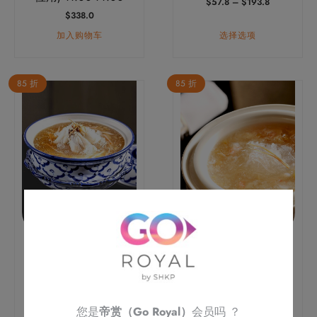
价
$
57.8
–
$
193.8
产
格
$
338.0
品
范
加入购物车
选择选项
围：
页
$57.8
面
至
上
$193.8
85 折
85 折
选
择
这
些
选
项
芙蓉鳕场蟹肉烩雪燕
海龙皇花胶烩燕窝 (一
(一位)
位)
原
当
原
当
$
138.0
$
117.3
$
218.0
$
185.3
价
前
价
前
加入购物车
加入购物车
为：
价
为：
价
您是
帝赏（Go Royal）
会员吗 ？