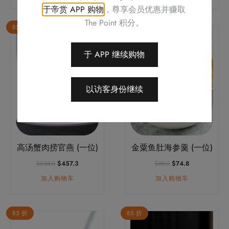
$138.0。
格
$218.0。
格
于帝赏 APP 购物
，尊享会员优惠并赚取
为：
为：
$117.3。
$185.3。
The Point 积分。
85 折
85 折
于 APP 继续购物
以访客身份继续
高汤蟹肉捞官燕 (一位)
金粟鱼肚海参羹 (一位)
原
当
原
当
$
538.0
$
457.3
$
88.0
$
74.8
价
前
价
前
加入购物车
加入购物车
为：
价
为：
价
$538.0。
格
$88.0。
格
为：
为：
$457.3。
$74.8。
85 折
85 折