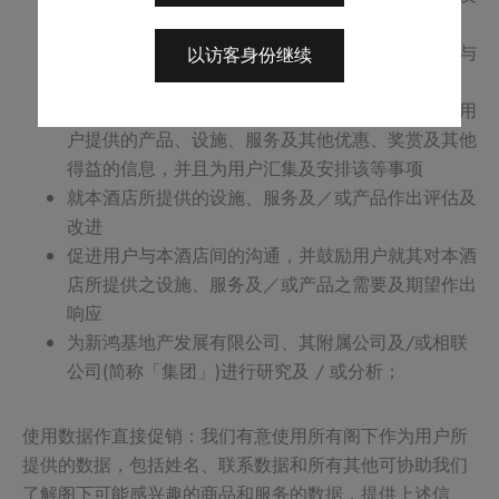
维护其户口
就有关或因使用本网站上所提供的服务发生的事项与
以访客身份继续
用户沟通
不时向用户提供关于本酒店的信息，包括本酒店为用
户提供的产品、设施、服务及其他优惠、奖赏及其他
得益的信息，并且为用户汇集及安排该等事项
就本酒店所提供的设施、服务及／或产品作出评估及
改进
促进用户与本酒店间的沟通，并鼓励用户就其对本酒
店所提供之设施、服务及／或产品之需要及期望作出
响应
为新鸿基地产发展有限公司、其附属公司及/或相联
公司(简称「集团」)进行研究及 / 或分析；
使用数据作直接促销：我们有意使用所有阁下作为用户所
提供的数据，包括姓名、联系数据和所有其他可协助我们
了解阁下可能感兴趣的商品和服务的数据，提供上述信