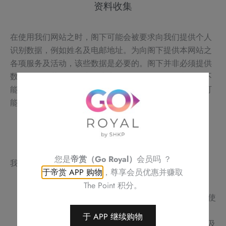
资料收集
在使用我们网站之时，阁下可能会被要求向我们提供个人
识别数据，例如姓名及电邮地址。为向阁下提供本网站之
各项服务及活动，该些数据是必要的。阁下并非必须提供
数据，惟倘若阁下作为用户未能提供所需数据，我们将不
能向阁下提供我们网站上可供享用之服务及活动。我们可
能记录访问本网站所使用的计算机的网络地址。
资料目的及用途
您是
帝赏（Go Royal）
会员吗 ？
我们所收集之资料将用作以下用途：
于帝赏 APP 购物
，尊享会员优惠并赚取
监控本网站之运作及协助本网站之未来发展
The Point 积分。
汇编有关我们之用户之整体统计数据以作关于网站使
用的分析
于 APP 继续购物
为有意注册本网站上所提供的服务的用户设立户口及