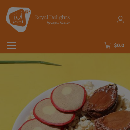
$
0.0