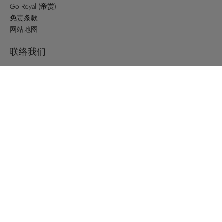
Go Royal (帝赏)
免责条款
网站地图
联络我们
店铺位置
关注我们
Yo