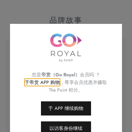
品牌故事
帝港酒店集团
呈献全新精致糕点品牌 Royal Delights
帝港酒店集团贯彻对其糕饼品质的坚持，揉合匠
您是
帝赏（Go Royal）
会员吗 ？
心糕饼工艺及香港本地独特元素，为您特别呈献
于帝赏 APP 购物
，尊享会员优惠并赚取
全新精致糕点品牌 Royal Delights！款款高水准
The Point 积分。
「滋味」美食，融汇精致「品味」及创意「玩
味」于一身，为您忙碌的生活注满能量，啖啖甜
于 APP 继续购物
蜜惊喜。
立即购物
以访客身份继续