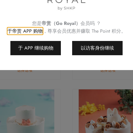
多
种
变
您是
帝赏（Go Royal）
会员吗 ？
体。
于帝赏 APP 购物
，尊享会员优惠并赚取
The Point 积分。
可
在
产
于 APP 继续购物
以访客身份继续
黑森林蛋糕
白桃乌龙蛋糕
品
价
价
$
330.0
–
$
420.0
$
330.0
–
$
420.0
页
格
格
面
选择选项
选择选项
范
范
上
围：
围
$330.0
$33
选
至
至
本
择
$420.0
$42
产
这
品
些
有
选
多
项
种