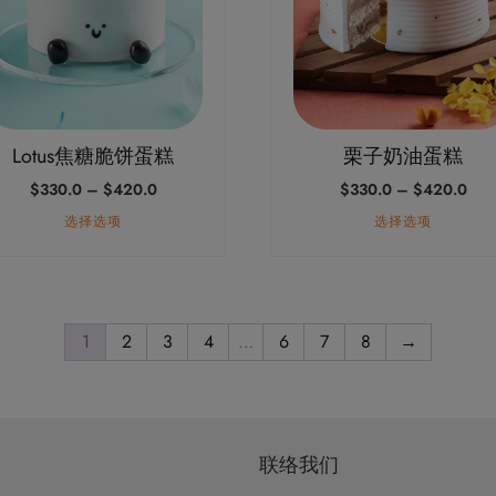
变
体。
可
在
产
Lotus焦糖脆饼蛋糕
栗子奶油蛋糕
品
价
价
$
330.0
–
$
420.0
$
330.0
–
$
420.0
页
格
格
面
选择选项
选择选项
范
范
上
围：
围
$330.0
$33
选
至
至
择
$420.0
$42
这
1
2
3
4
…
6
7
8
→
些
选
项
联络我们