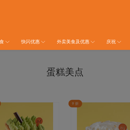
食
快闪优惠
外卖美食及优惠
庆祝
蛋糕美点
9 折
本
产
品
有