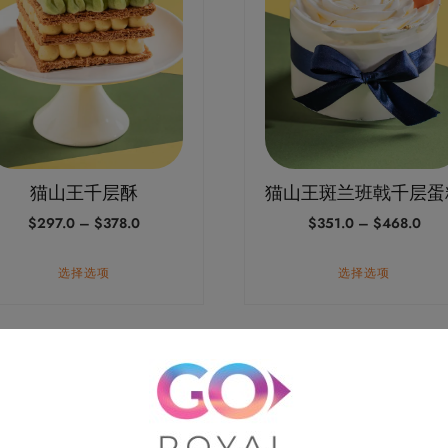
多
种
变
体。
可
在
产
猫山王千层酥
猫山王斑兰班戟千层蛋
品
价
价
$
297.0
–
$
378.0
$
351.0
–
$
468.0
页
格
格
面
范
范
选择选项
选择选项
上
围：
围：
$297.0
$35
选
至
至
择
$378.0
$46
本
这
产
些
品
选
有
项