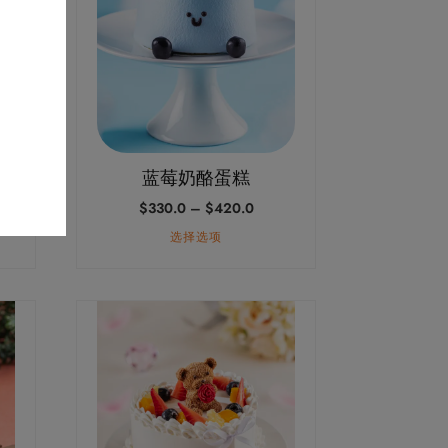
多
种
变
体。
可
在
产
蓝莓奶酪蛋糕
品
价
$
330.0
–
$
420.0
页
格
面
选择选项
范
上
：
围：
0.0
$330.0
选
至
本
择
0.0
$420.0
产
这
品
些
有
选
多
项
种