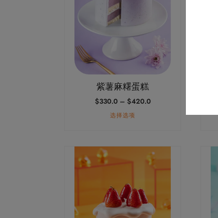
多
多
种
种
变
变
体。
体。
可
可
在
在
产
产
紫薯麻糬蛋糕
品
品
价
$
330.0
–
$
420.0
页
页
格
面
面
选择选项
范
上
上
围：
$330.0
选
选
至
本
本
择
择
$420.0
产
产
这
这
品
品
些
些
有
有
选
选
多
多
项
项
种
种