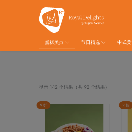
蛋糕美点
节日精选
中式美
显示 1-12 个结果（共 92 个结果）
9 折
9 折
本
本
产
产
品
品
有
有