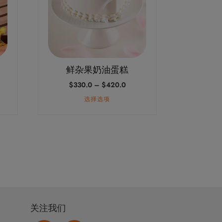
变
体。
可
在
产
鲜杂果奶油蛋糕
品
价
$
330.0
–
$
420.0
页
格
面
选择选项
范
上
：
围：
0.0
$330.0
选
至
择
0.0
$420.0
这
些
选
项
关注我们