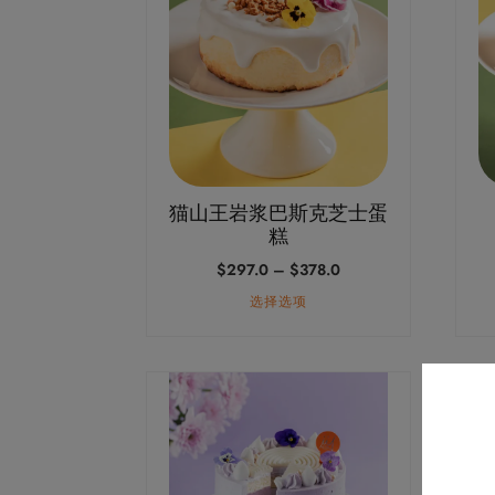
多
多
种
种
变
变
体。
体。
可
可
在
在
产
产
猫山王岩浆巴斯克芝士蛋
品
品
糕
页
页
价
$
297.0
–
$
378.0
面
面
格
选择选项
上
上
范
围：
选
选
$297.0
择
择
至
本
本
这
这
$378.0
产
产
些
些
品
品
选
选
有
有
项
项