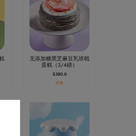
糕
无添加糖黑芝麻豆乳班戟
蛋糕（3/4磅）
$
380.0
详情
1.0
8.0
本
产
品
有