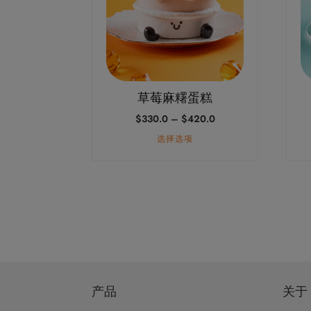
变
变
体。
体。
可
可
在
在
产
产
草莓麻糬蛋糕
品
品
价
$
330.0
–
$
420.0
页
页
格
面
面
选择选项
范
上
上
围：
$330.0
选
选
至
择
择
$420.0
这
这
些
些
选
选
项
项
产品
关于