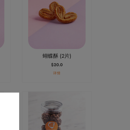
蝴蝶酥 (2片)
$
20.0
详情