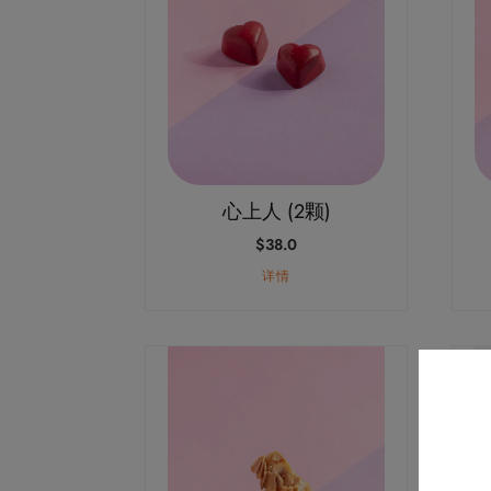
心上人 (2颗)
$
38.0
详情