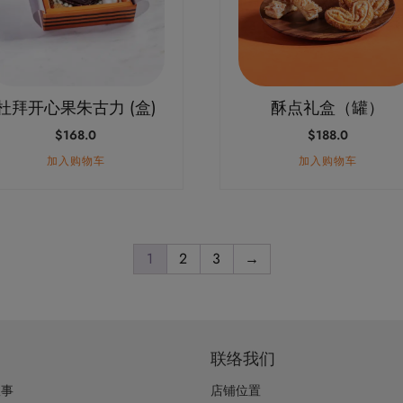
杜拜开心果朱古力 (盒)
酥点礼盒（罐）
$
168.0
$
188.0
加入购物车
加入购物车
1
2
3
→
联络我们
故事
店铺位置