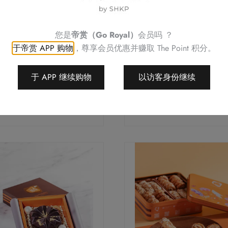
您是
帝赏（Go Royal）
会员吗 ？
于帝赏 APP 购物
，尊享会员优惠并赚取
The Point 积分。
于 APP 继续购物
以访客身份继续
心上人
开心宝
$
168.0
$
168.0
加入购物车
加入购物车