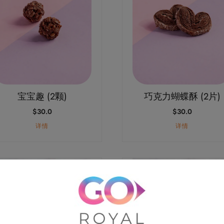
宝宝趣 (2颗)
巧克力蝴蝶酥 (2片)
$
30.0
$
30.0
详情
详情