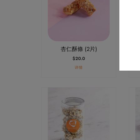
杏仁酥條 (2片)
$
20.0
详情