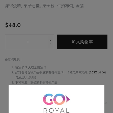
海绵蛋糕, 栗子忌廉, 栗子粒, 牛奶布甸, 金箔
$
48.0
Alternative:
栗
加入购物车
子
奶
油
条款与细则：
蛋
请预早 3 天或之前预订
糕
如对任何食物产生敏感或有任何查询，请致电帝京酒店 (
2622 6256
)
与酒店职员联络
数
不可补发、更换或购买其他产品
量
订单详情将会透过电话或电邮确认
订单一经确认，不可更改、取消或退款
请务必检查所填资料，以确保交易快捷及顺利
Royal Delights by Royal Hotels 保留修改优惠条款及细则、更改或终止
此优惠之权利，恕不另行通知
如有任何争议，Royal Delights by Royal Hotels 保留最终决定权