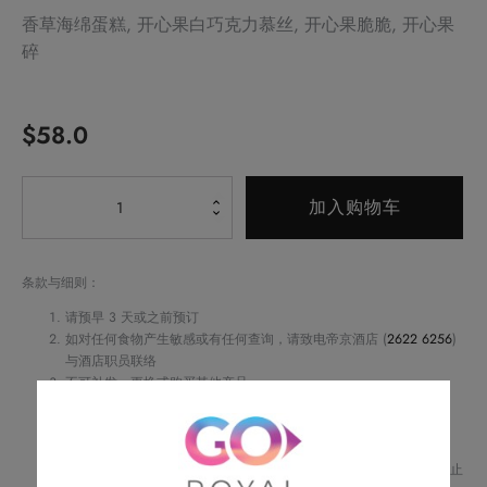
香草海绵蛋糕, 开心果白巧克力慕丝, 开心果脆脆, 开心果
碎
$
58.0
Alternative:
开
加入购物车
心
果
巧
条款与细则：
克
请预早 3 天或之前预订
力
如对任何食物产生敏感或有任何查询，请致电帝京酒店 (
2622 6256
)
与酒店职员联络
蛋
不可补发、更换或购买其他产品
糕
订单详情将会透过电话或电邮确认
数
订单一经确认，不可更改、取消或退款
请务必检查所填资料，以确保交易快捷及顺利
量
Royal Delights by Royal Hotels 保留修改优惠条款及细则、更改或终止