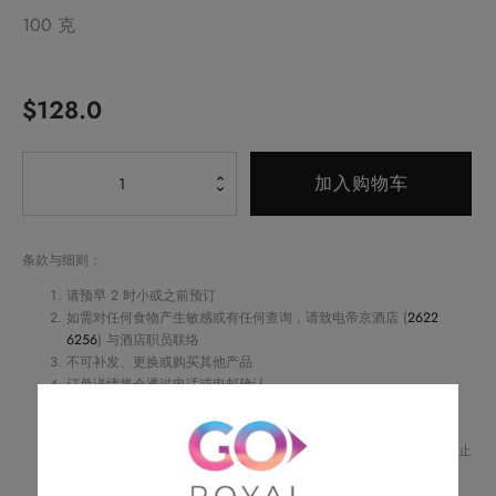
100 克
$
128.0
Alternative:
腰
加入购物车
果
海
盐
条款与细则：
牛
请预早 2 时小或之前预订
奶
如需对任何食物产生敏感或有任何查询，请致电帝京酒店 (
2622
6256
) 与酒店职员联络
朱
不可补发、更换或购买其他产品
古
订单详情将会透过电话或电邮确认
力
订单一经确认，不可更改、取消或退款
请务必检查所填资料，以确保交易快捷及顺利
数
Royal Delights by Royal Hotels 保留修改优惠条款及细则、更改或终止
量
此优惠之权利，恕不另行通知
如有任何争议，Royal Delights by Royal Hotels 保留最终决定权