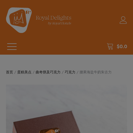
$
0.0
首页
/
蛋糕美点
/
曲奇饼及巧克力
/
巧克力
/ 腰果海盐牛奶朱古力