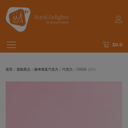
$
0.0
首页
/
蛋糕美点
/
曲奇饼及巧克力
/
巧克力
/ 蝴蝶酥 (2片)