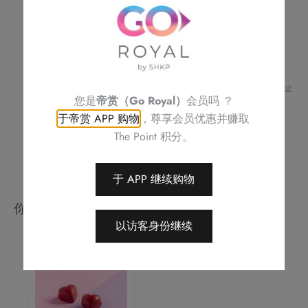
数
如对任何食物产生敏感或有任何查询，请致电帝京酒店 (
2622
6256
) 与酒店职员联络
量
不可补发、更换或购买其他产品
订单详情将会透过电话或电邮确认
订单一经确认，不可更改、取消或退款
请务必检查所填资料，以确保交易快捷及顺利
Royal Delights by Royal Hotels 保留修改优惠条款及细则、更改或终止
您是
帝赏（Go Royal）
会员吗 ？
此优惠之权利，恕不另行通知
如有任何争议，Royal Delights by Royal Hotels 保留最终决定权
于帝赏 APP 购物
，尊享会员优惠并赚取
The Point 积分。
于 APP 继续购物
你可能会喜欢
以访客身份继续