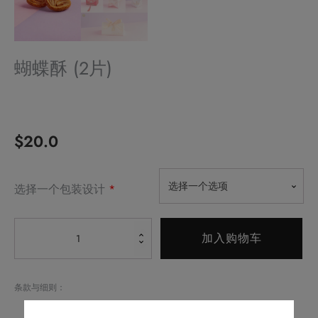
蝴蝶酥 (2片)
$
20.0
Alternative:
选择一个选项
选择一个包装设计
*
蝴
加入购物车
蝶
酥
(2
条款与细则：
片)
请预早14天或之前预订