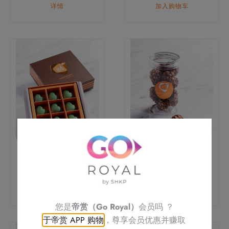
详情
加入购物车
开心宝
宝宝趣
$
168.0
$
98.0
加入购物车
加入购物车
您是
帝赏（Go Royal）
会员吗 ？
于帝赏 APP 购物
，尊享会员优惠并赚取