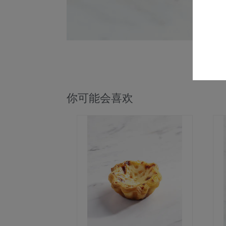
你可能会喜欢
本
产
品
有
多
种
变
体。
可