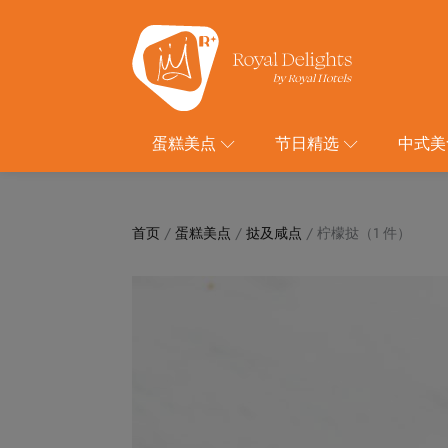
蛋糕美点
节日精选
中式美
首页
/
蛋糕美点
/
挞及咸点
/ 柠檬挞（1 件）