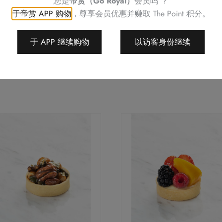
您是
帝赏（Go Royal）
会员吗 ？
于帝赏 APP 购物
，尊享会员优惠并赚取
The Point 积分。
于 APP 继续购物
以访客身份继续