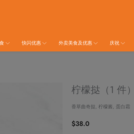
食
快闪优惠
外卖美食及优惠
庆祝
柠檬挞（1 件
香草曲奇挞, 柠檬酱, 蛋白霜
$
38.0