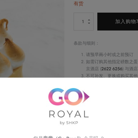
有货
Alternative:
柠
加入购物
檬
挞
（1
条款与细则：
件）
请预早兩小时或之前预订
数
如需订购其他指定磅数之蛋
量
京酒店 (
2622 6256
) 与酒
不可补发、更换或购买其他
订单详情将会透过电话或电
订单一经确认，不可更改、
请务必检查所填资料，以确
Royal Delights by 
权利，恕不另行通知
如有任何争议，Royal Delight