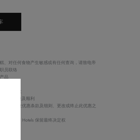
车
糕、对任何食物产生敏感或有任何查询，请致电帝
店职员联络
产品
邮确认
取消或退款
保交易快捷及顺利
Royal Hotels 保留修改优惠条款及细则、更改或终止此优惠之
s by Royal Hotels 保留最终决定权