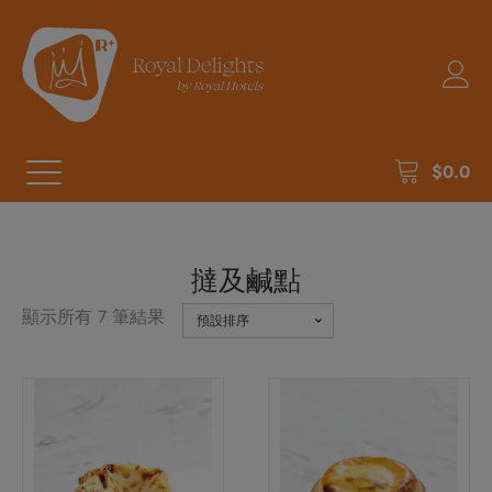
$
0.0
撻及鹹點
顯示所有 7 筆結果
此
產
品
有