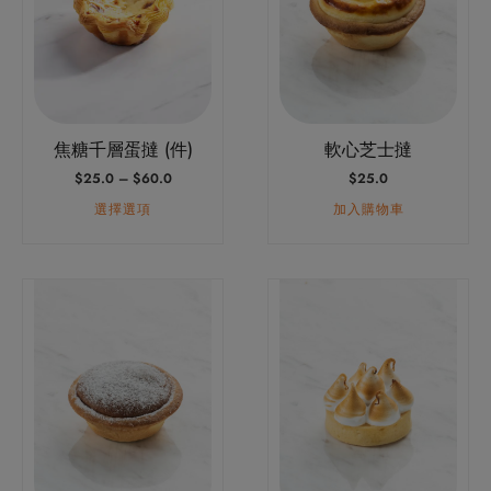
多
種
款
式。
可
焦糖千層蛋撻 (件)
軟心芝士撻
在
價
$
25.0
–
$
60.0
$
25.0
產
格
品
選擇選項
加入購物車
範
圍：
頁
$25.0
面
到
選
$60.0
擇
選
項