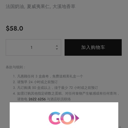
法国奶油, 夏威夷果仁, 大溪地香草
$
58.0
Alternative:
云
加入购物车
呢
拿
夏
条款与细则：
威
凡惠顾任何 3 盒曲奇，免费送精美礼盒一个
夷
请预早 24 小时或之前预订
凡订购满 50 盒或以上，须于最少 72 小时或之前预订
果
如需订购其他指定磅数之蛋糕、对任何食物产生敏感或有任何查询，
仁
请致电
2622 6256
与酒店职员联络
曲
不可补发、更换或购买其他产品
订单详情将会透过电话或电邮确认
奇
订单一经确认，不可更改、取消或退款
（10
请务必检查所填资料，以确保交易快捷及顺利
片）
Royal Delights by Royal Hotels 保留修改优惠条款及细则、更改或终止