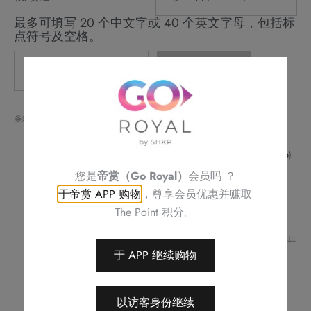
最多可填写 20 个中文字或 40 个英文字母，包括标
点符号及空格。
草
加入购物车
莓
麻
条款与细则：
糬
请预早 3 天或之前预订
蛋
如对任何食物产生敏感或有任何查询，请致电帝京酒店 (
2622 6256
)
糕
与酒店职员联络
您是
帝赏（Go Royal）
会员吗 ？
不可补发、更换或购买其他产品
数
于帝赏 APP 购物
，尊享会员优惠并赚取
订单详情将会透过电话或电邮确认
量
订单一经确认，不可更改、取消或退款
The Point 积分。
请务必检查所填资料，以确保交易快捷及顺利
Royal Delights by Royal Hotels 保留修改优惠条款及细则、更改或终止
此优惠之权利，恕不另行通知
于 APP 继续购物
如有任何争议，Royal Delights by Royal Hotels 保留最终决定权
以访客身份继续