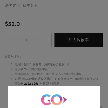
法国奶油, 日本芝麻
$
52.0
Alternative:
芝
加入购物车
麻
牛
油
条款与细则：
曲
凡惠顾任何 3 盒曲奇，免费送精美礼盒一个
奇
请预早 24 小时或之前预订
凡订购满 50 盒或以上，须于最少 72 小时或之前预订
（10
如需订购其他指定磅数之蛋糕、对任何食物产生敏感或有任何查询，
片）
请致电
2622 6256
与酒店职员联络
数
不可补发、更换或购买其他产品
订单详情将会透过电话或电邮确认
量
订单一经确认，不可更改、取消或退款
请务必检查所填资料，以确保交易快捷及顺利
Royal Delights by Royal Hotels 保留修改优惠条款及细则、更改或终止