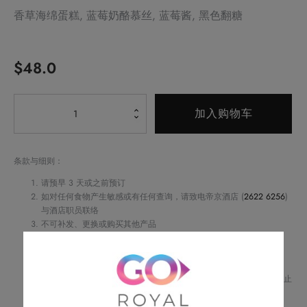
香草海绵蛋糕, 蓝莓奶酪慕丝, 蓝莓酱, 黑色翻糖
$
48.0
Alternative:
蓝
加入购物车
莓
奶
酪
条款与细则：
蛋
请预早 3 天或之前预订
糕
如对任何食物产生敏感或有任何查询，请致电帝京酒店 (
2622 6256
)
与酒店职员联络
数
不可补发、更换或购买其他产品
量
订单详情将会透过电话或电邮确认
订单一经确认，不可更改、取消或退款
请务必检查所填资料，以确保交易快捷及顺利
Royal Delights by Royal Hotels 保留修改优惠条款及细则、更改或终止
此优惠之权利，恕不另行通知
如有任何争议，Royal Delights by Royal Hotels 保留最终决定权