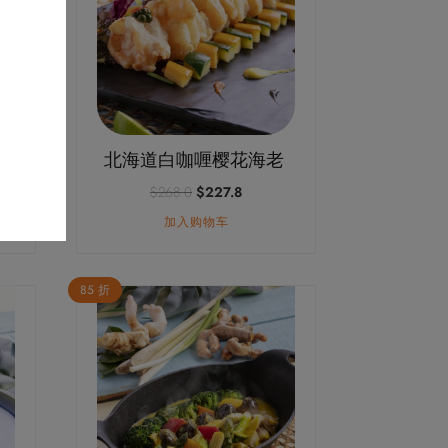
北海道白咖喱樱花海老
原
当
$
268.0
$
227.8
价
前
加入购物车
为：
价
：
$268.0。
格
08.3
为：
$227.8。
85 折
009.8