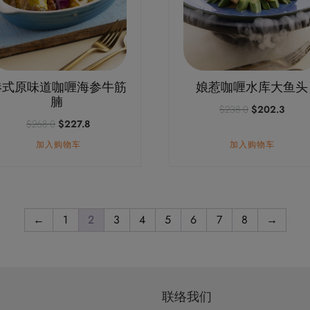
港式原味道咖喱海参牛筋
娘惹咖喱水库大鱼头
腩
原
当
$
238.0
$
202.3
价
前
原
当
$
268.0
$
227.8
为：
价
价
前
加入购物车
加入购物车
$238.0。
格
为：
价
为：
$268.0。
格
$202
为：
$227.8。
←
1
2
3
4
5
6
7
8
→
联络我们