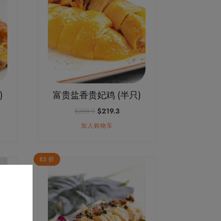
)
富贵盐香贵妃鸡 (半只)
原
当
$
258.0
$
219.3
价
前
加入购物车
为：
价
$258.0。
格
为：
.3。
$219.3。
85 折