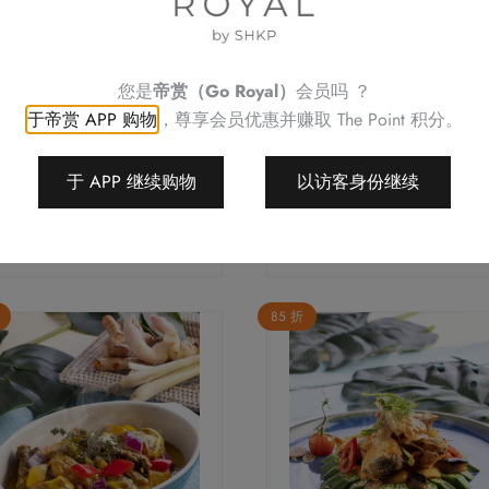
种
变
体。
您是
帝赏（Go Royal）
会员吗 ？
可
于帝赏 APP 购物
，尊享会员优惠并赚取
The Point 积分。
在
产
明炉潮莲烧鹅
化皮金陵乳猪件
于 APP 继续购物
以访客身份继续
品
价
价
$
329.8
–
$
659.6
$
508.3
–
$
1,009.8
页
格
格
面
选择选项
选择选项
范
范
上
围：
围
$329.8
$5
选
至
至
85 折
择
$659.6
$1,
这
些
选
项