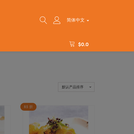
简体中文
$
0.0
85 折