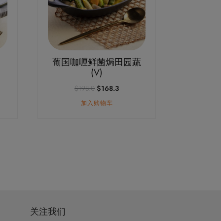
葡国咖喱鲜菌焗田园蔬
(V)
原
当
$
198.0
$
168.3
价
前
加入购物车
为：
价
$198.0。
格
.3。
为：
$168.3。
关注我们