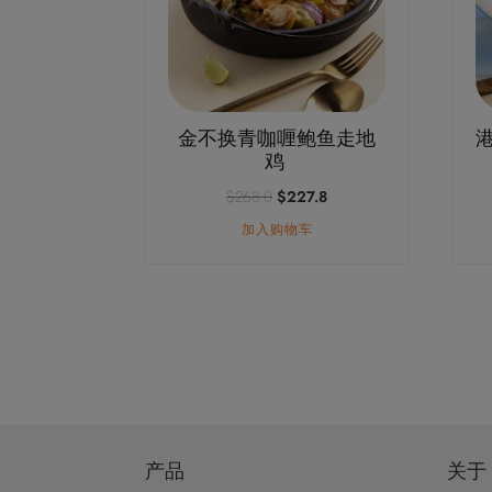
金不换青咖喱鲍鱼走地
鸡
原
当
$
268.0
$
227.8
价
前
加入购物车
为：
价
$268.0。
格
为：
$227.8。
产品
关于