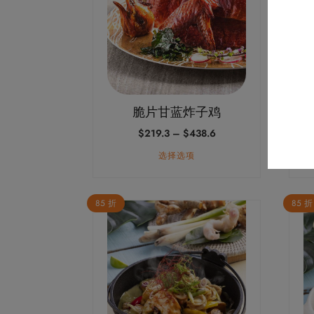
种
种
变
变
体。
体。
可
可
在
在
产
产
脆片甘蓝炸子鸡
品
品
价
$
219.3
–
$
438.6
页
页
格
面
面
选择选项
范
上
上
围：
$219.3
选
选
至
85 折
85 折
择
择
$438.6
这
这
些
些
选
选
项
项