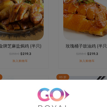
金牌芝麻盐焗鸡 (半只)
玫瑰桶子豉油鸡 (半只
原
当
原
当
$
258.0
$
219.3
$
258.0
$
219.3
价
前
价
前
加入购物车
加入购物车
为：
价
为：
价
$258.0。
格
$258.0。
格
为：
为：
$219.3。
$219
85 折
本
产
品
有
多