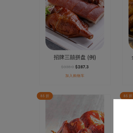
招牌三囍拼盘 (例)
原
当
$
338.0
$
287.3
价
前
加入购物车
为：
价
$338.0。
格
为：
$287.3。
85 折
85 折
本
本
产
产
品
品
有
有
多
多