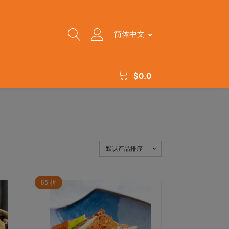
简体中文
$
0.0
85 折