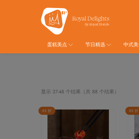
蛋糕美点
节日精选
中式美
显示 37-48 个结果（共 88 个结果）
85 折
85 折