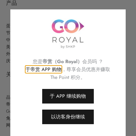
产品
蛋糕美点
节日精选
中式美食
美酒及礼品
外卖美食及优惠
庆祝
您是
帝赏（Go Royal）
会员吗 ？
于帝赏 APP 购物
，尊享会员优惠并赚取
关于
The Point 积分。
于 APP 继续购物
品牌故事
帝港酒店集团
Go Royal (帝赏)
以访客身份继续
免责条款
网站地图