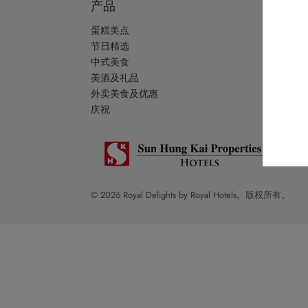
产品
关于
蛋糕美点
品牌
节日精选
帝港
中式美食
Go Ro
美酒及礼品
免责
外卖美食及优惠
网站
庆祝
© 2026 Royal Delights by Royal Hotels。版权所有。