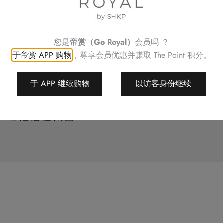
联络我们
故事
店铺位置
酒店集团
您是
帝赏（Go Royal）
会员吗 ？
yal (帝赏)
于帝赏 APP 购物
，尊享会员优惠并赚取
The Point 积分。
条款
地图
于 APP 继续购物
以访客身份继续