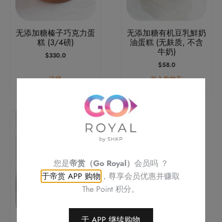
无添加糖榛子巧克力蛋
无添加糖有机豆乳鮮奶
糕 (3/4磅)
油蛋糕 (无麸质, 不含
牛奶)
$
330.0
$
58.0
详情
加入购物车
本
产
品
有
您是
帝赏（Go Royal）
会员吗 ？
多
于帝赏 APP 购物
，尊享会员优惠并赚取
种
The Point 积分。
变
体。
可
于 APP 继续购物