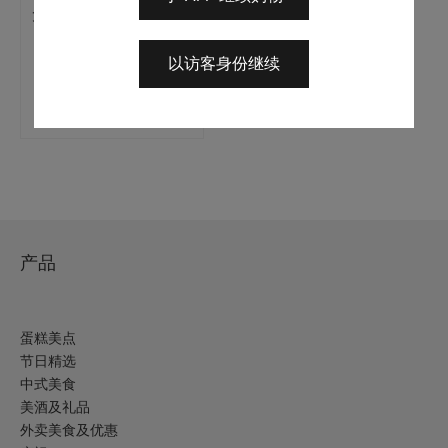
无添加糖有机豆乳鮮奶
在
油蛋糕 (无麸质, 不含
产
牛奶)
以访客身份继续
品
价
$
330.0
–
$
420.0
页
格
选择选项
范
面
围：
上
$330.0
至
选
$420.0
择
这
些
产品
选
项
蛋糕美点
节日精选
中式美食
美酒及礼品
外卖美食及优惠