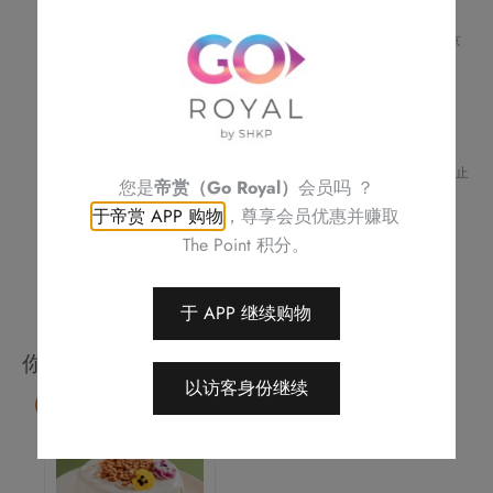
鲜
请预早 5 天或之前预订
果
如需订购 3D 蛋糕、对任何食物产生敏感或有任何查询，请致电帝京
酒店 (
2622 6256
) 与酒店职员联络
忌
不可补发、更换或购买其他产品
廉
订单详情将会透过电话或电邮确认
蛋
订单一经确认，不可更改、取消或退款
请务必检查所填资料，以确保交易快捷及顺利
糕
Royal Delights by Royal Hotels 保留修改优惠条款及细则、更改或终止
(3/4
您是
帝赏（Go Royal）
会员吗 ？
此优惠之权利，恕不另行通知
磅)
于帝赏 APP 购物
，尊享会员优惠并赚取
如有任何争议，Royal Delights by Royal Hotels 保留最终决定权
数
The Point 积分。
量
于 APP 继续购物
你可能会喜欢
以访客身份继续
9 折
本
产
品