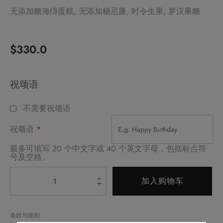
无添加糖海绵蛋糕, 无添加糖忌廉, 时令生果, 罗汉果糖
$
330.0
Alternative:
祝颂语
不需要祝颂语
祝颂语
*
最多可填写 20 个中文字或 40 个英文字母，包括标点符
号及空格。
无
加入购物车
添
加
糖
条款与细则：