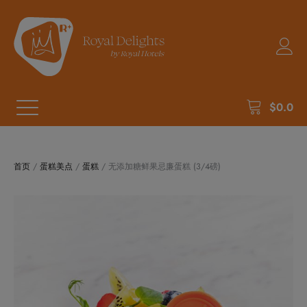
$
0.0
首页
/
蛋糕美点
/
蛋糕
/ 无添加糖鲜果忌廉蛋糕 (3/4磅)