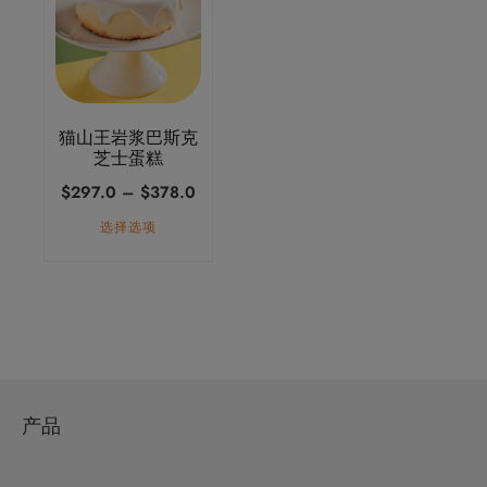
有
多
种
变
体。
猫山王岩浆巴斯克
可
芝士蛋糕
在
价
$
297.0
–
$
378.0
产
格
选择选项
品
范
页
围：
面
$297.0
上
至
选
$378.0
择
这
产品
些
选
项