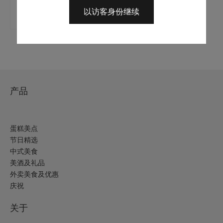
价
前
以访客身份继续
加入购物车
为：
价
$408.0。
格
为：
$305.0。
产品
蛋糕美点
节日精选
中式美食
美酒及礼品
外卖美食及优惠
庆祝
关于