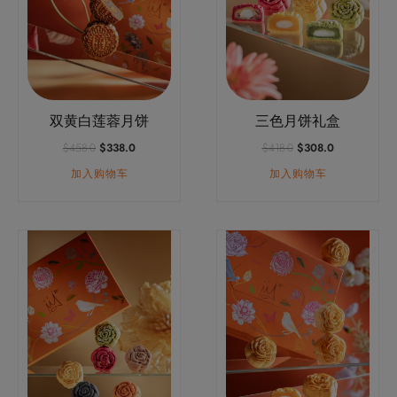
双黄白莲蓉月饼
三色月饼礼盒
原
当
原
当
$
458.0
$
338.0
$
418.0
$
308.0
价
前
价
前
加入购物车
加入购物车
为：
价
为：
价
$458.0。
格
$418.0。
格
为：
为：
$338.0。
$308.0。