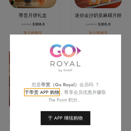
尊贵月饼礼盒
迷你金沙奶皇麻糬月餅
原
当
原
当
$
418.0
$
308.0
$
408.0
$
305.0
价
前
价
前
加入购物车
加入购物车
为：
价
为：
价
$418.0。
格
$408.0。
格
为：
为：
$308.0。
$305.0。
您是
帝赏（Go Royal）
会员吗 ？
于帝赏 APP 购物
，尊享会员优惠并赚取
The Point 积分。
于 APP 继续购物
迷你斑兰椰子麻糬月饼
原
当
$
408.0
$
305.0