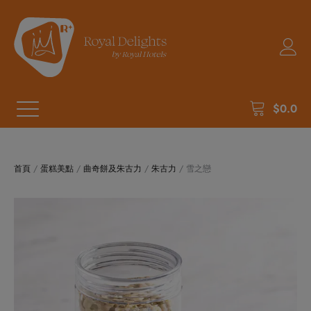
$
0.0
首頁
/
蛋糕美點
/
曲奇餅及朱古力
/
朱古力
/ 雪之戀