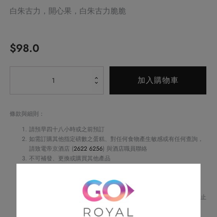
白朱古力，開心果，白朱古力脆脆
$
98.0
Alternative:
雪
加入購物車
之
戀
數
條款與細則：
量
請預早四十八小時或之前預訂
如需訂購其他指定磅數之蛋糕、對任何食物產生敏感或有任何查詢，
請致電帝京酒店 (
2622 6256
) 與酒店職員聯絡
不可補發、更換或購買其他產品
訂單詳情將會透過電話或電郵確認
訂單一經確認，不可更改、取消或退款
請務必檢查所填資料，以確保交易快捷及順利
Royal Delights by Royal Hotels 保留修改優惠條款及細則、更改或終止
此優惠之權利，恕不另行通知
如有任何爭議，Royal Delights by Royal Hotels 保留最終決定權