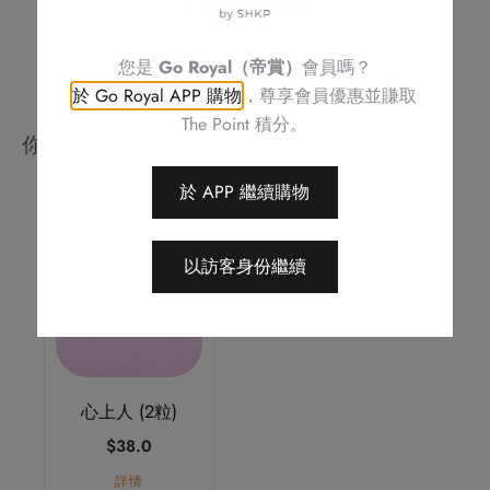
您是
Go Royal（帝賞）
會員嗎？
於 Go Royal APP 購物
，尊享會員優惠並賺取
The Point 積分。
你可能會喜歡
於 APP 繼續購物
以訪客身份繼續
心上人 (2粒)
$
38.0
詳情