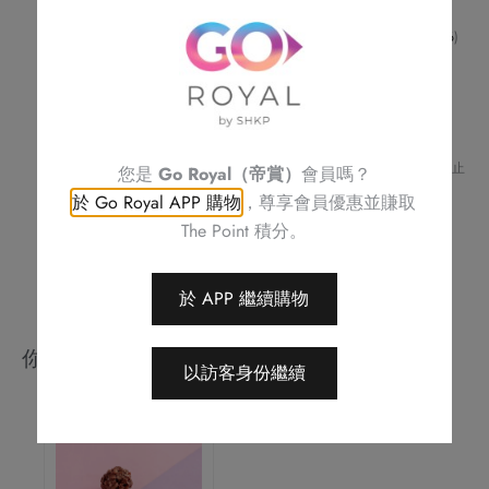
粒)
請預早14天或之前預訂
數
如對任何食物產生敏感或有任何查詢，請致電帝京酒店 (
2622 6256
)
與酒店職員聯絡
量
不可補發、更換或購買其他產品
訂單詳情將會透過電話或電郵確認
訂單一經確認，不可更改、取消或退款
請務必檢查所填資料，以確保交易快捷及順利
Royal Delights by Royal Hotels 保留修改優惠條款及細則、更改或終止
您是
Go Royal（帝賞）
會員嗎？
此優惠之權利，恕不另行通知
於 Go Royal APP 購物
，尊享會員優惠並賺取
如有任何爭議，Royal Delights by Royal Hotels 保留最終決定權
The Point 積分。
於 APP 繼續購物
你可能會喜歡
以訪客身份繼續