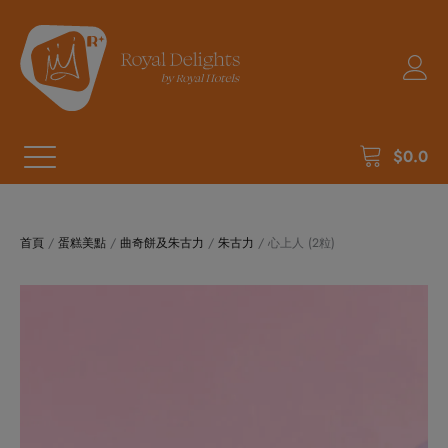
$
0.0
首頁
/
蛋糕美點
/
曲奇餅及朱古力
/
朱古力
/ 心上人 (2粒)