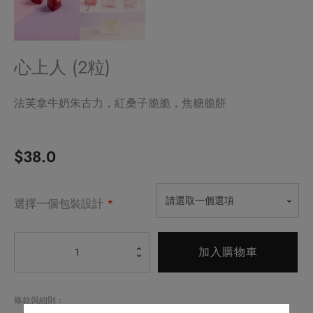
心上人 (2粒)
法芙拿牛奶朱古力，紅桑子脆脆，焦糖脆餅
$
38.0
Alternative:
請選取一個選項
選擇一個包裝設計
*
心
加入購物車
上
人
(2
條款與細則：