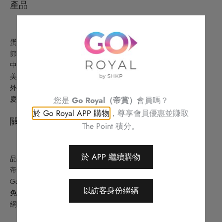
產品
蛋糕美點
節日精選
中式美食
美酒及禮品
外賣美食及優惠
慶祝
您是
Go Royal（帝賞）
會員嗎？
於 Go Royal APP 購物
，尊享會員優惠並賺取
關於
The Point 積分。
於 APP 繼續購物
品牌故事
帝港酒店集團
Go Royal (帝賞)
以訪客身份繼續
免責條款
網站地圖