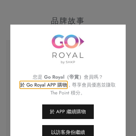
品牌故事
帝港酒店集團
呈獻全新精緻糕點品牌 Royal Delights
帝港酒店集團貫徹對其糕餅品質的堅持，揉合匠
您是
Go Royal（帝賞）
會員嗎？
心糕餅工藝及香港本地獨特元素，為您特別呈獻
於 Go Royal APP 購物
，尊享會員優惠並賺取
全新精緻糕點品牌 Royal Delights！款款高水準
The Point 積分。
「滋味」美食，融匯精緻「品味」及創意「玩
味」於一身，為您忙碌的生活注滿能量，啖啖甜
於 APP 繼續購物
蜜驚喜。
立即購物
以訪客身份繼續