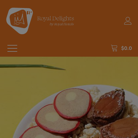
$
0.0