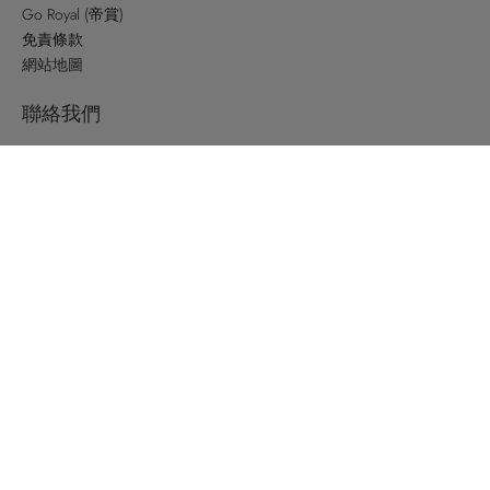
Go Royal (帝賞)
免責條款
網站地圖
聯絡我們
店舖位置
關注我們
Yo