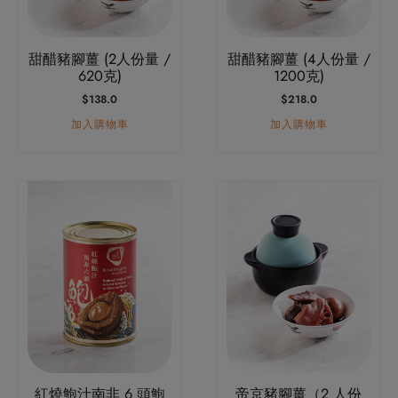
甜醋豬腳薑 (2人份量 /
甜醋豬腳薑 (4人份量 /
620克)
1200克)
$
138.0
$
218.0
加入購物車
加入購物車
此
產
品
有
多
種
款
式。
可
紅燒鮑汁南非 6 頭鮑
帝京豬腳薑（2 人份