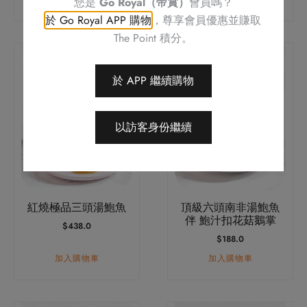
您是
Go Royal（帝賞）
會員嗎？
頁
頁
於 Go Royal APP 購物
，尊享會員優惠並賺取
面
面
The Point 積分。
選
選
擇
擇
選
選
於 APP 繼續購物
項
項
以訪客身份繼續
紅燒極品三頭湯鮑魚
頂級六頭南非湯鮑魚
伴 鮑汁扣花菇鵝掌
$
438.0
$
188.0
加入購物車
加入購物車