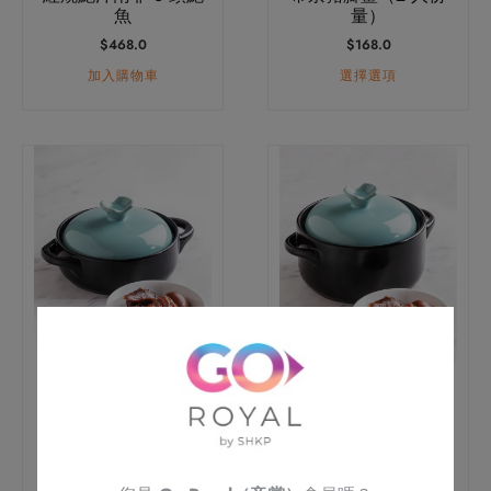
在
魚
量）
產
$
468.0
$
168.0
品
加入購物車
選擇選項
頁
面
選
此
此
擇
產
產
選
品
品
項
有
有
多
多
種
種
款
款
式。
式。
可
可
帝京豬腳薑（4 人份
帝京豬腳薑（8 人份
在
在
量）
量）
產
產
$
288.0
$
538.0
品
品
選擇選項
選擇選項