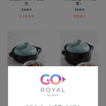
在
魚
量）
產
$
468.0
$
168.0
品
加入購物車
選擇選項
頁
面
選
此
此
擇
產
產
選
品
品
項
有
有
多
多
種
種
款
款
式。
式。
可
可
帝京豬腳薑（4 人份
帝京豬腳薑（8 人份
在
在
量）
量）
產
產
$
288.0
$
538.0
品
品
選擇選項
選擇選項