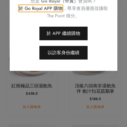
您是
Go Royal（帝賞）
會員嗎？
頁
頁
於 Go Royal APP 購物
，尊享會員優惠並賺取
面
面
The Point 積分。
選
選
擇
擇
選
選
於 APP 繼續購物
項
項
以訪客身份繼續
紅燒極品三頭湯鮑魚
頂級六頭南非湯鮑魚
伴 鮑汁扣花菇鵝掌
$
438.0
$
188.0
加入購物車
加入購物車