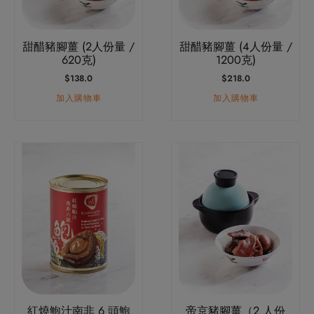
甜醋豬腳薑 (2人份量 /
甜醋豬腳薑 (4人份量 /
620克)
1200克)
$
138.0
$
218.0
加入購物車
加入購物車
此
產
品
有
多
種
款
式。
可
紅燒鮑汁南非 6 頭鮑
帝京豬腳薑（2 人份