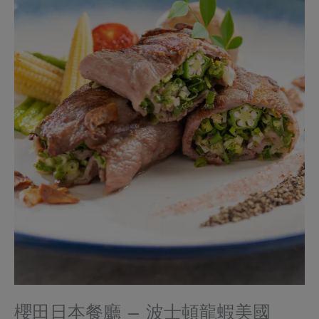
櫻田日本餐廳 – 波士頓龍蝦美國