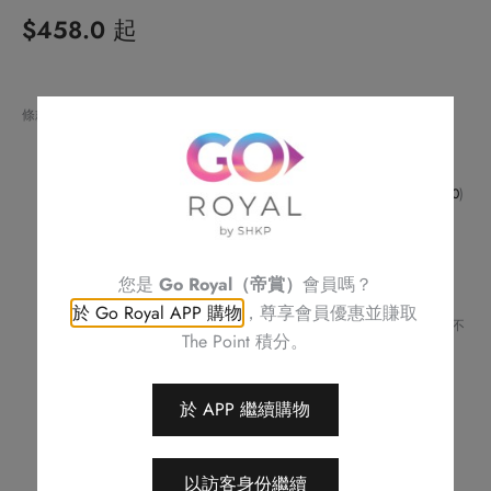
$
458.0
起
Alternative:
條款與細則：
請預早3天或之前預訂
此優惠不適用於星期一、六、日、公眾假期及前夕或特殊活動使用
如對任何食物產生敏感或有任何查詢，請致電 帝都酒店 (
2694 3810
)
與酒店職員聯絡
不可補發、更換或購買其他產品
訂單詳情將會透過電話或電郵確認
訂單一經確認，不可更改、取消或退款
您是
Go Royal（帝賞）
會員嗎？
請務必檢查所填資料，以確保交易快捷及順利
於 Go Royal APP 購物
，尊享會員優惠並賺取
帝都酒店 保留修改優惠條款及細則、更改或終止此優惠之權利，恕不
The Point 積分。
另行通知
如有任何爭議，帝都酒店 保留最終決定權
此餐單僅適用於堂食
於 APP 繼續購物
以訪客身份繼續