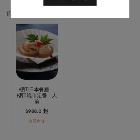
你可能會喜歡
櫻田日本餐廳 –
櫻田晚市定番二人
前
起
$
988.0
查看內容