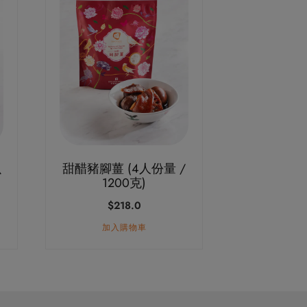
魚
甜醋豬腳薑 (4人份量 /
1200克)
$
218.0
加入購物車