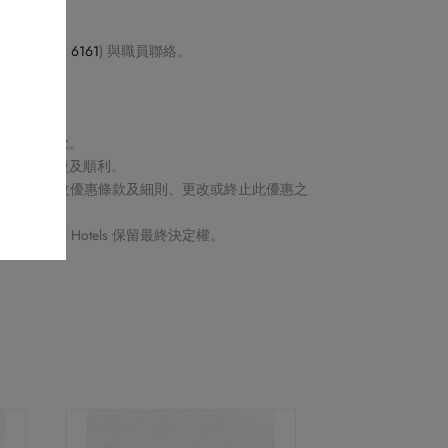
店 (
2622 6161
) 與職員聯絡。
產品。
郵確認。
取消或退款。
保交易快捷及順利。
Royal Hotels 保留修改優惠條款及細則、更改或終止此優惠之
ts by Royal Hotels 保留最終決定權。