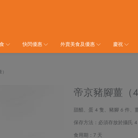
食
快閃優惠
外賣美食及優惠
慶祝
量）
帝京豬腳薑（4
甜醋、蛋 4 隻、豬腳 6 件、
保存方法：必須存放於攝氏 4
食用期：7 天