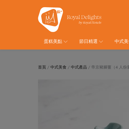
蛋糕美點
節日精選
中式美
首頁
/
中式美食
/
中式產品
/ 帝京豬腳薑（4 人份