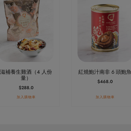
滋補養生雞酒（4 人份
紅燒鮑汁南非 6 頭鮑
量）
$
468.0
$
288.0
加入購物車
加入購物車