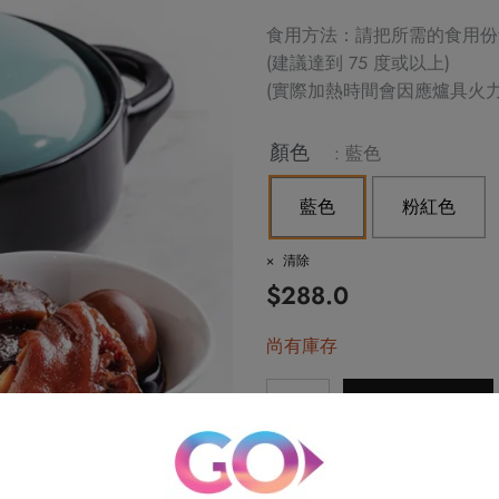
食用方法：請把所需的食用份
(建議達到 75 度或以上)
(實際加熱時間會因應爐具火
Alternative:
顏色
: 藍色
藍色
粉紅色
清除
$
288.0
尚有庫存
帝
加入購物車
京
豬
條款與細則：
腳