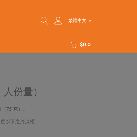
繁體中文
$
0.0
 人份量）
薑（75 克）。
 度以下之冷凍櫃