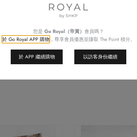
薑
請預早 72 小時或之前預訂
如有任何查詢，請致電帝京酒
（4
不可與其他優惠同時使用
人
不可補發、更換或購買其他
您是
Go Royal（帝賞）
會員嗎？
份
訂單詳情將會透過電話或電
於 Go Royal APP 購物
，尊享會員優惠並賺取
The Point 積分。
訂單一經確認，不可更改、
量）
請務必檢查所填資料，以確
數
於 APP 繼續購物
以訪客身份繼續
Royal Delights by 
量
權利，恕不另行通知。
如有任何爭議，Royal Deligh