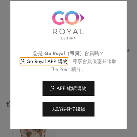
雞
請預早 72 小時或之前預訂
酒
如有任何查詢，請致電帝京酒店 (
2622 6161
) 與職員聯絡。
不可與其他優惠同時使用
（2
不可補發、更換或購買其他產品。
人
訂單詳情將會透過電話或電郵確認。
份
訂單一經確認，不可更改、取消或退款。
請務必檢查所填資料，以確保交易快捷及順利。
量）
Royal Delights by Royal Hotels 保留修改優惠條款及細則、更改或終止
您是
Go Royal（帝賞）
會員嗎？
數
此優惠之權利，恕不另行通知。
於 Go Royal APP 購物
，尊享會員優惠並賺取
量
如有任何爭議，Royal Delights by Royal Hotels 保留最終決定權。
The Point 積分。
於 APP 繼續購物
你可能會喜歡
以訪客身份繼續