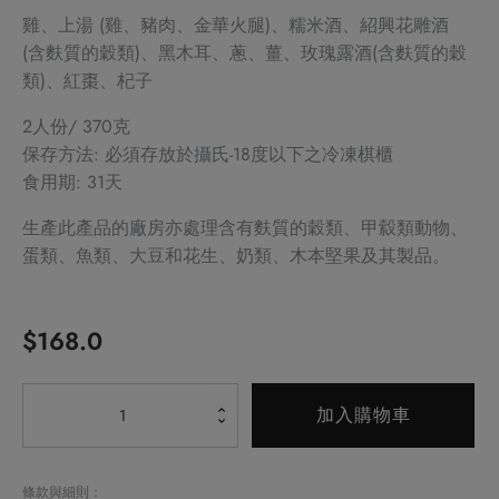
雞、上湯 (雞、豬肉、金華火腿)、糯米酒、紹興花雕酒
(含麩質的穀類)、黑木耳、蔥、薑、玫瑰露酒(含麩質的穀
類)、紅棗、杞子
2人份/ 370克
保存方法: 必須存放於攝氏-18度以下之冷凍棋櫃
食用期: 31天
生產此產品的廠房亦處理含有麩質的穀類、甲縠類動物、
蛋類、魚類、大豆和花生、奶類、木本堅果及其製品。
$
168.0
Alternative:
滋
加入購物車
補
養
生
條款與細則：