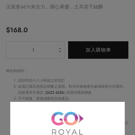
法芙拿66％朱古力，開心果醬，土耳其千絲酥
$
168.0
Alternative:
開
加入購物車
心
寶
數
條款與細則：
量
請預早四十八小時或之前預訂
如需訂購其他指定磅數之蛋糕、對任何食物產生敏感或有任何查詢，
請致電帝京酒店 (
2622 6256
) 與酒店職員聯絡
不可補發、更換或購買其他產品
訂單詳情將會透過電話或電郵確認
訂單一經確認，不可更改、取消或退款
請務必檢查所填資料，以確保交易快捷及順利
Royal Delights by Royal Hotels 保留修改優惠條款及細則、更改或終止
此優惠之權利，恕不另行通知
如有任何爭議，Royal Delights by Royal Hotels 保留最終決定權