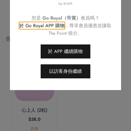
您是
Go Royal（帝賞）
會員嗎？
於 Go Royal APP 購物
，尊享會員優惠並賺取
The Point 積分。
你可能會喜歡
於 APP 繼續購物
以訪客身份繼續
心上人 (2粒)
$
38.0
詳情