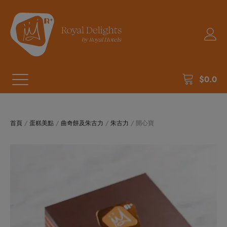
$
0.0
首頁
/
蛋糕美點
/
曲奇餅及朱古力
/
朱古力
/ 開心寶