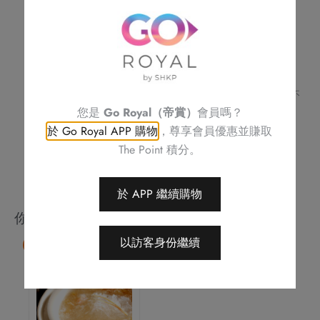
花
不可與其他優惠同時使用
海
訂單詳情及取貨時間將會透過電話或電郵確認
請務必檢查所填資料，以確保交易快捷及順利
老
訂單一經確認，不可更改、取消或退款
數
不可補發、更換或購買其他產品
量
圖片只供參考
帝京酒店保留修改優惠條款及細則、更改或終止此優惠之權利，恕不
另行通知
您是
Go Royal（帝賞）
會員嗎？
如有任何爭議，帝京酒店保留最終決定權
於 Go Royal APP 購物
，尊享會員優惠並賺取
The Point 積分。
於 APP 繼續購物
你可能會喜歡
以訪客身份繼續
85 折