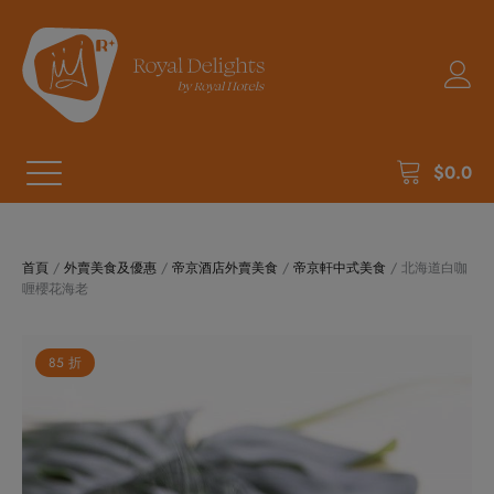
$
0.0
首頁
/
外賣美食及優惠
/
帝京酒店外賣美食
/
帝京軒中式美食
/ 北海道白咖
喱櫻花海老
85 折