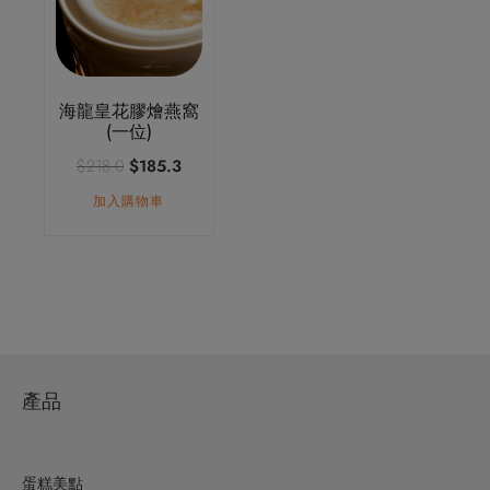
海龍皇花膠燴燕窩
(一位)
原
目
$
218.0
$
185.3
始
前
加入購物車
價
價
格：
格：
$218.0。
$185.3。
產品
蛋糕美點