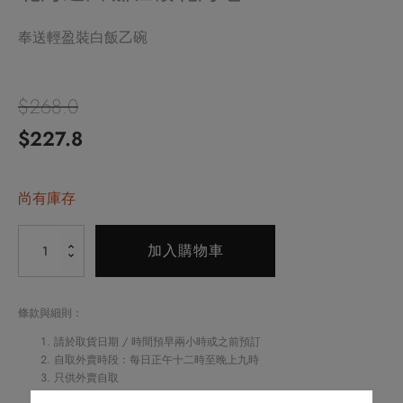
奉送輕盈裝白飯乙碗
$
268.0
原
目
$
227.8
始
前
價
尚有庫存
價
格：
格：
Alternative:
北
加入購物車
$268.0。
$227.8。
海
道
白
條款與細則：
咖
請於取貨日期 / 時間預早兩小時或之前預訂
喱
自取外賣時段：每日正午十二時至晚上九時
只供外賣自取
櫻
如閣下對任何食物產生敏感，請致電
2622 6161
與酒店職員聯絡