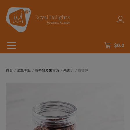
$
0.0
首頁
/
蛋糕美點
/
曲奇餅及朱古力
/
朱古力
/ 寶寶趣