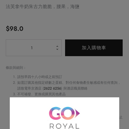
法芙拿牛奶朱古力脆脆，腰果，海鹽
$
98.0
Alternative:
寶
加入購物車
寶
趣
數
條款與細則：
量
請預早四十八小時或之前預訂
如需訂購其他指定磅數之蛋糕、對任何食物產生敏感或有任何查詢，
請致電帝京酒店 (
2622 6256
) 與酒店職員聯絡
不可補發、更換或購買其他產品
訂單詳情將會透過電話或電郵確認
訂單一經確認，不可更改、取消或退款
請務必檢查所填資料，以確保交易快捷及順利
Royal Delights by Royal Hotels 保留修改優惠條款及細則、更改或終止
此優惠之權利，恕不另行通知
如有任何爭議，Royal Delights by Royal Hotels 保留最終決定權