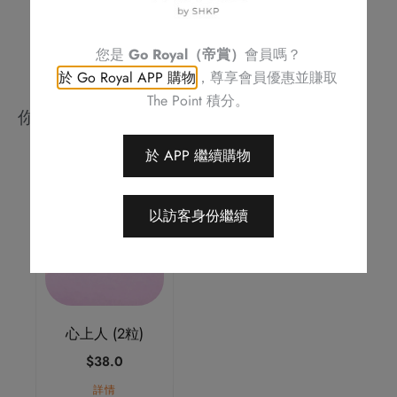
您是
Go Royal（帝賞）
會員嗎？
於 Go Royal APP 購物
，尊享會員優惠並賺取
The Point 積分。
你可能會喜歡
於 APP 繼續購物
以訪客身份繼續
心上人 (2粒)
$
38.0
詳情