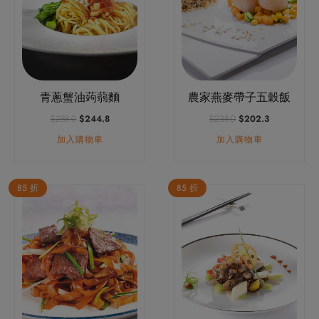
青蔥蟹油蒟蒻麵
農家燕麥帶子五穀飯
原
目
原
目
$
288.0
$
244.8
$
238.0
$
202.3
始
前
始
前
加入購物車
加入購物車
價
價
價
價
格：
格：
格：
格：
$288.0。
$244.8。
$238.0。
$202.3。
85 折
85 折