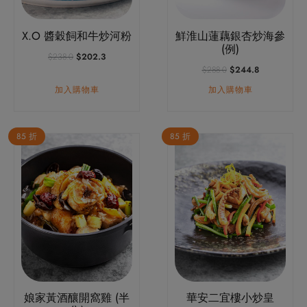
X.O 醬穀飼和牛炒河粉
鮮淮山蓮藕銀杏炒海參
(例)
原
目
$
238.0
$
202.3
始
前
原
目
$
288.0
$
244.8
價
價
始
前
加入購物車
加入購物車
格：
格：
價
價
$238.0。
$202.3。
格：
格：
$288.0。
$244.8。
85 折
85 折
娘家黃酒釀開窩雞 (半
華安二宜樓小炒皇