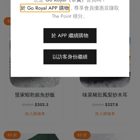
格：
格：
價
價
$238.0。
$202.3。
格：
格：
於 Go Royal APP 購物
，尊享會員優惠並賺取
$258.0。
$219.3。
The Point 積分。
85 折
85 折
於 APP 繼續購物
以訪客身份繼續
蜑家蝦乾銀魚炒飯
味菜豬肚鳳梨炒木耳
原
目
原
目
$
238.0
$
202.3
$
268.0
$
227.8
始
前
始
前
加入購物車
加入購物車
價
價
價
價
格：
格：
格：
格：
$238.0。
$202.3。
$268.0。
$227.8。
85 折
85 折