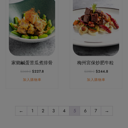
家鄉鹹蛋苦瓜煮排骨
梅州宮保炒肥牛粒
原
目
原
目
$
268.0
$
227.8
$
288.0
$
244.8
始
前
始
前
加入購物車
加入購物車
價
價
價
價
格：
格：
格：
格：
$268.0。
$227.8。
$288.0。
$244.8。
←
1
2
3
4
5
6
7
→