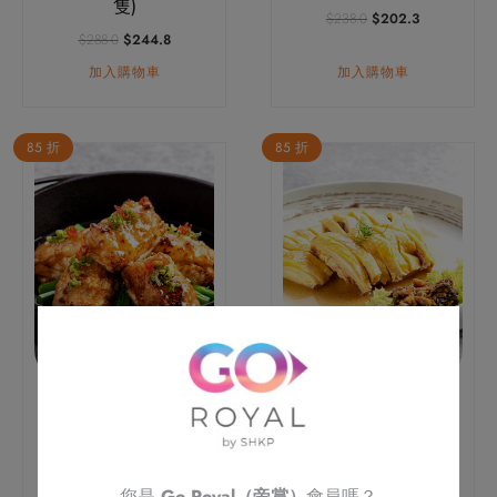
隻)
原
目
$
238.0
$
202.3
始
前
原
目
$
288.0
$
244.8
價
價
始
前
加入購物車
加入購物車
格：
格：
價
價
$238.0。
$202.3。
格：
格：
$288.0。
$244.8。
85 折
85 折
客家煎釀山水豆腐
秘製客家鹽水咸雞 (半
隻)
原
目
$
238.0
$
202.3
始
前
原
目
$
258.0
$
219.3
價
價
始
前
您是
Go Royal（帝賞）
會員嗎？
加入購物車
加入購物車