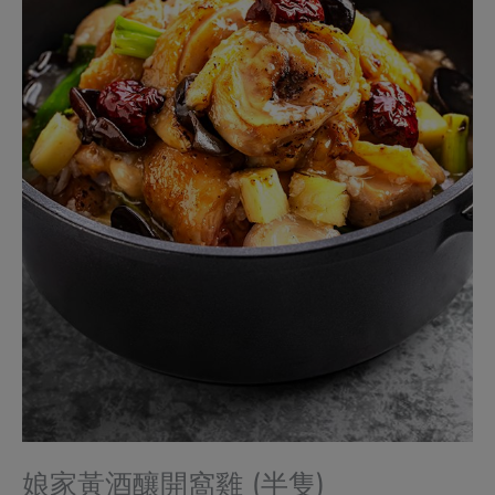
娘家黃酒釀開窩雞 (半隻)