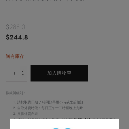
$
288.0
原
目
$
244.8
始
前
價
尚有庫存
價
格：
格：
Alternative:
娘
加入購物車
$288.0。
$244.8。
家
黃
酒
條款與細則：
釀
請於取貨日期 / 時間預早兩小時或之前預訂
開
自取外賣時段：每日正午十二時至晚上九時
只供外賣自取
窩
如閣下對任何食物產生敏感，請致電
2622 6161
與酒店職員聯絡
雞
不可與其他優惠同時使用