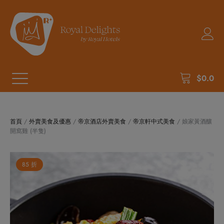
$
0.0
首頁
/
外賣美食及優惠
/
帝京酒店外賣美食
/
帝京軒中式美食
/ 娘家黃酒釀
開窩雞 (半隻)
85 折