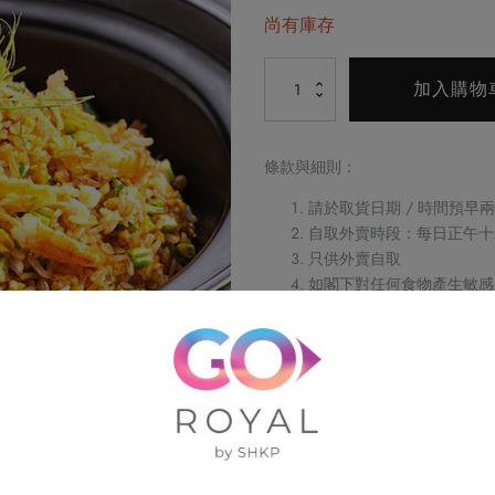
始
前
尚有庫存
價
價
Alternative:
蜑
格：
格：
加入購物
家
$238.0。
$202.3。
蝦
乾
條款與細則：
銀
請於取貨日期 / 時間預早
魚
自取外賣時段：每日正午十
炒
只供外賣自取
飯
如閣下對任何食物產生敏
數
不可與其他優惠同時使用
訂單詳情及取貨時間將會透
量
請務必檢查所填資料，以確
訂單一經確認，不可更改、
不可補發、更換或購買其他
圖片只供參考
帝京酒店保留修改優惠條款
如有任何爭議，帝京酒店保