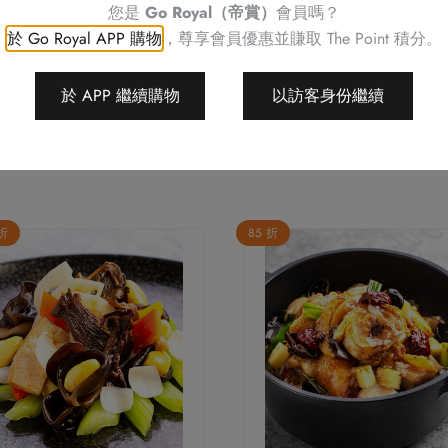
您是
Go Royal（帝賞）
會員嗎？
於 Go Royal APP 購物
，尊享會員優惠並賺取
The Point 積分。
於 APP 繼續購物
以訪客身份繼續
 折
85 折