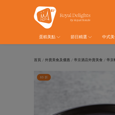
蛋糕美點
節日精選
中式美
首頁
/
外賣美食及優惠
/
帝京酒店外賣美食
/
帝京
85 折