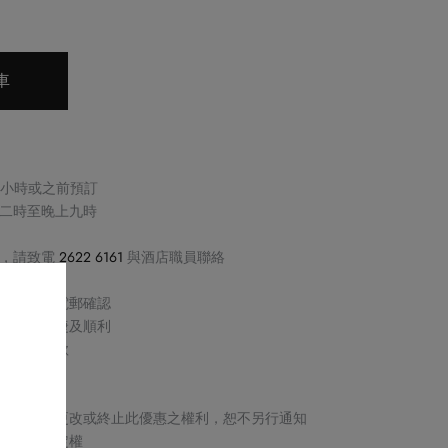
車
兩小時或之前預訂
二時至晚上九時
感，請致電
2622 6161
與酒店職員聯絡
過電話或電郵確認
保交易快捷及順利
取消或退款
產品
及細則、更改或終止此優惠之權利，恕不另行通知
留最終決定權