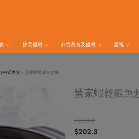
食
快閃優惠
外賣美食及優惠
慶祝
軒中式美食
/ 蜑家蝦乾銀魚炒飯
蜑家蝦乾銀魚
$
238.0
原
目
$
202.3