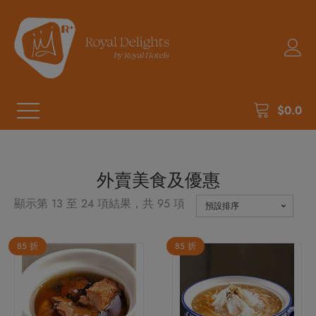
$
0.0
外賣美食及優惠
顯示第 13 至 24 項結果，共 95 項
85 折
85 折
此
產
品
有