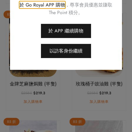
格：
格：
格：
格：
於 Go Royal APP 購物
，尊享會員優惠並賺取
$158.0。
$134.3。
$338.0。
$287.3。
The Point 積分。
85 折
85 折
於 APP 繼續購物
以訪客身份繼續
金牌芝麻鹽焗雞 (半隻)
玫瑰桶子豉油雞 (半隻)
原
目
原
目
$
258.0
$
219.3
$
258.0
$
219.3
始
前
始
前
加入購物車
加入購物車
價
價
價
價
格：
格：
格：
格：
$258.0。
$219.3。
$258.0。
$219.3。
85 折
85 折
此
產