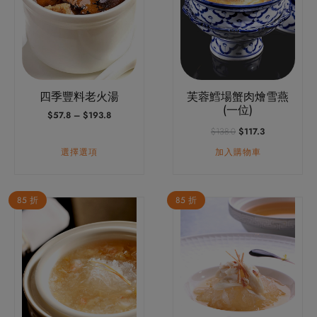
多
種
款
式。
可
四季豐料老火湯
芙蓉鱈場蟹肉燴雪燕
在
(一位)
價
$
57.8
–
$
193.8
產
格
原
目
$
138.0
$
117.3
品
範
始
前
選擇選項
加入購物車
圍：
頁
價
價
$57.8
格：
格：
面
到
$138.0。
$117.3。
選
$193.8
85 折
85 折
擇
選
項