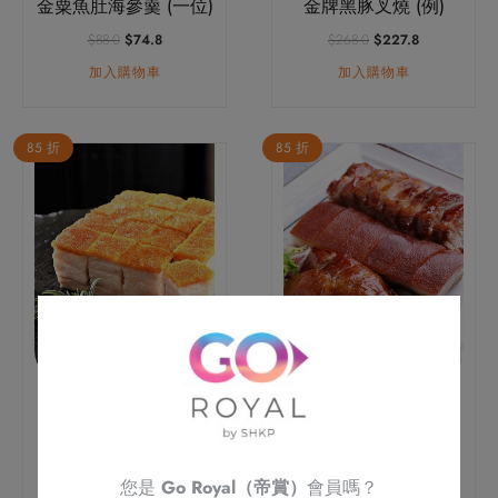
金粟魚肚海參羹 (一位)
金牌黑豚叉燒 (例)
原
目
原
目
$
88.0
$
74.8
$
268.0
$
227.8
始
前
始
前
加入購物車
加入購物車
價
價
價
價
格：
格：
格：
格：
$88.0。
$74.8。
$268.0。
$227.8。
85 折
85 折
冰燒五層腩 (例)
招牌三囍拼盤 (例)
原
目
原
目
$
158.0
$
134.3
$
338.0
$
287.3
始
前
始
前
加入購物車
加入購物車
價
價
價
價
您是
Go Royal（帝賞）
會員嗎？