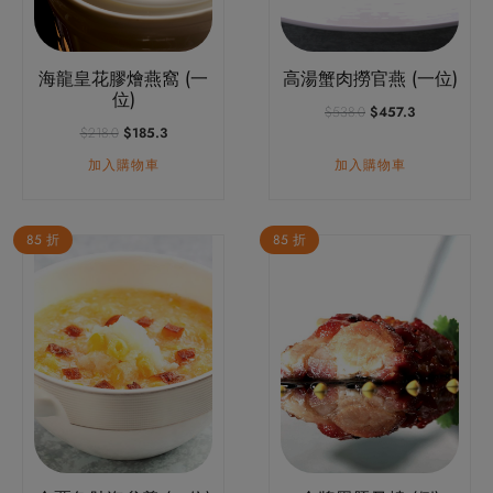
海龍皇花膠燴燕窩 (一
高湯蟹肉撈官燕 (一位)
位)
原
目
$
538.0
$
457.3
始
前
原
目
$
218.0
$
185.3
價
價
始
前
加入購物車
加入購物車
格：
格：
價
價
$538.0。
$457.3。
格：
格：
$218.0。
$185.3。
85 折
85 折