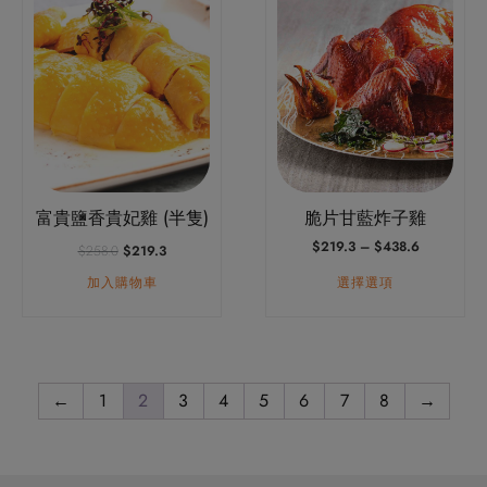
品
有
多
種
款
式。
可
富貴鹽香貴妃雞 (半隻)
脆片甘藍炸子雞
在
原
目
價
$
219.3
–
$
438.6
產
$
258.0
$
219.3
始
前
格
品
加入購物車
選擇選項
價
價
範
格：
格：
圍：
頁
$258.0。
$219.3。
$219.3
面
到
選
$438.6
擇
←
1
2
3
4
5
6
7
8
→
選
項