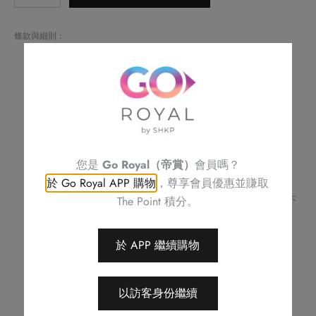
港
式
條款與細則：
點
請於取貨日期 / 時間預早兩小時或之前預訂
心
自取外賣時段：每日正午十二時至晚上九時
只供外賣自取
拼
如閣下對任何食物產生敏感，請致電
2622 6161
與酒店職員聯絡
盤
不可與其他優惠同時使用
(2
訂單詳情及取貨時間將會透過電話或電郵確認
請務必檢查所填資料，以確保交易快捷及順利
位
訂單一經確認，不可更改、取消或退款
用)
您是
Go Royal（帝賞）
會員嗎？
不可補發、更換或購買其他產品
11:00-
於 Go Royal APP 購物
，尊享會員優惠並賺取
圖片只供參考
14:00
The Point 積分。
帝京酒店保留修改優惠條款及細則、更改或終止此優惠之權利，恕不
另行通知
數
如有任何爭議，帝京酒店保留最終決定權
量
於 APP 繼續購物
以訪客身份繼續