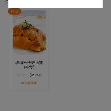
你可能會喜歡
85 折
玫瑰桶子豉油雞
(半隻)
原
目
$
258.0
$
219.3
始
前
加入購物車
價
價
格：
格：
$258.0。
$219.3。