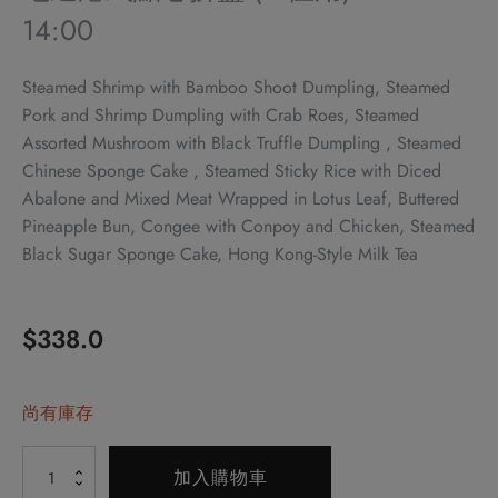
14:00
Steamed Shrimp with Bamboo Shoot Dumpling, Steamed
Pork and Shrimp Dumpling with Crab Roes, Steamed
Assorted Mushroom with Black Truffle Dumpling , Steamed
Chinese Sponge Cake , Steamed Sticky Rice with Diced
Abalone and Mixed Meat Wrapped in Lotus Leaf, Buttered
Pineapple Bun, Congee with Conpoy and Chicken, Steamed
Black Sugar Sponge Cake, Hong Kong-Style Milk Tea
$
338.0
尚有庫存
Alternative:
地
加入購物車
道