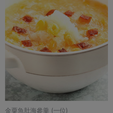
金粟魚肚海參羹 (一位)