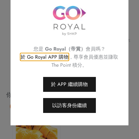
(一
不可與其他優惠同時使用
位)
訂單詳情及取貨時間將會透過電話或電郵確認
請務必檢查所填資料，以確保交易快捷及順利
數
訂單一經確認，不可更改、取消或退款
量
不可補發、更換或購買其他產品
圖片只供參考
帝京酒店保留修改優惠條款及細則、更改或終止此優惠之權利，恕不
另行通知
您是
Go Royal（帝賞）
會員嗎？
如有任何爭議，帝京酒店保留最終決定權
於 Go Royal APP 購物
，尊享會員優惠並賺取
The Point 積分。
於 APP 繼續購物
你可能會喜歡
以訪客身份繼續
85 折