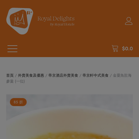
$
0.0
首頁
/
外賣美食及優惠
/
帝京酒店外賣美食
/
帝京軒中式美食
/ 金粟魚肚海
參羹 (一位)
85 折