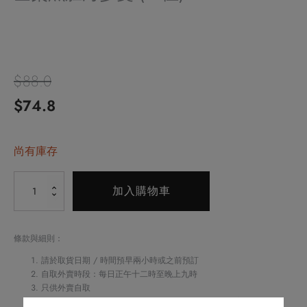
$
88.0
原
目
$
74.8
始
前
價
尚有庫存
價
格：
格：
Alternative:
金
加入購物車
$88.0。
$74.8。
粟
魚
肚
條款與細則：
海
請於取貨日期 / 時間預早兩小時或之前預訂
參
自取外賣時段：每日正午十二時至晚上九時
只供外賣自取
羹
如閣下對任何食物產生敏感，請致電
2622 6161
與酒店職員聯絡