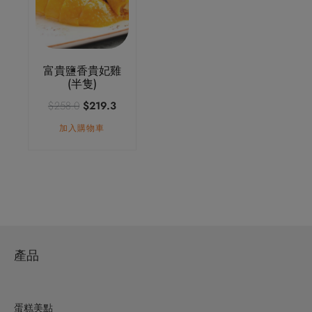
富貴鹽香貴妃雞
(半隻)
原
目
$
258.0
$
219.3
始
前
加入購物車
價
價
格：
格：
$258.0。
$219.3。
產品
蛋糕美點