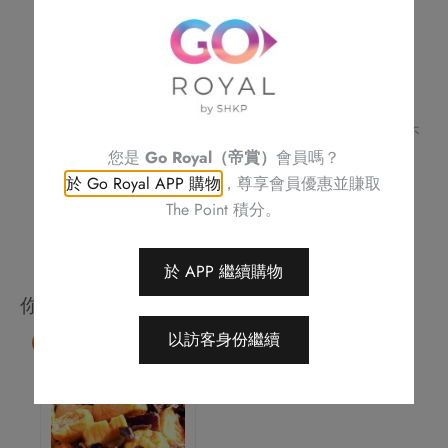
雪
不可與其他優惠同時使用
燕
訂單詳情及取貨時間將會透過電話或電郵確認
請務必檢查所填資料，以確保交易快捷及順利
(一
訂單一經確認，不可更改、取消或退款
位)
不可補發、更換或購買其他產品
數
圖片只供參考
量
帝京酒店保留修改優惠條款及細則、更改或終止此優惠之權利，恕不
另行通知
您是
Go Royal（帝賞）
會員嗎？
如有任何爭議，帝京酒店保留最終決定權
於 Go Royal APP 購物
，尊享會員優惠並賺取
The Point 積分。
於 APP 繼續購物
你可能會喜歡
以訪客身份繼續
85 折