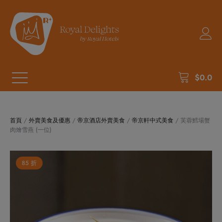
$
0.0
首頁
/
外賣美食及優惠
/
帝京酒店外賣美食
/
帝京軒中式美食
/ 芙蓉鱈場蟹
肉燴雪燕 (一位)
85 折