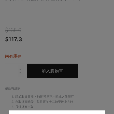
$
138.0
原
目
$
117.3
始
前
價
尚有庫存
價
格：
格：
Alternative:
芙
加入購物車
$138.0。
$117.3。
蓉
鱈
場
條款與細則：
蟹
請於取貨日期 / 時間預早兩小時或之前預訂
肉
自取外賣時段：每日正午十二時至晚上九時
只供外賣自取
燴
如閣下對任何食物產生敏感，請致電
2622 6161
與酒店職員聯絡