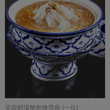
芙蓉鱈場蟹肉燴雪燕 (一位)