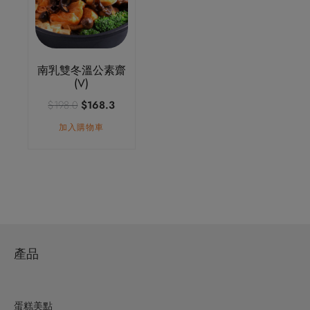
南乳雙冬溫公素齋
(V)
原
目
$
198.0
$
168.3
始
前
加入購物車
價
價
格：
格：
$198.0。
$168.3。
產品
蛋糕美點