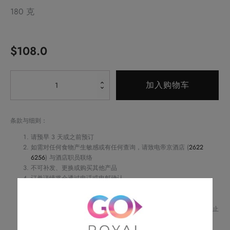
180 克
$
108.0
Alternative:
海
加入购物车
苔
腰
果
条款与细则：
数
请预早 3 天或之前预订
量
如需对任何食物产生敏感或有任何查询，请致电帝京酒店 (
2622
6256
) 与酒店职员联络
不可补发、更换或购买其他产品
订单详情将会透过电话或电邮确认
订单一经确认，不可更改、取消或退款
请务必检查所填资料，以确保交易快捷及顺利
Royal Delights by Royal Hotels 保留修改优惠条款及细则、更改或终止
此优惠之权利，恕不另行通知
如有任何争议，Royal Delights by Royal Hotels 保留最终决定权