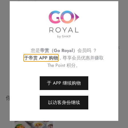
只供外卖自取
伴
如阁下对任何食物产生敏感，请致电
2622 6161
与酒店职员联络
玫
不可与其他优惠同时使用
瑰
订单详情及取货时间将会透过电话或电邮确认
请务必检查所填数据，以确保交易快捷及顺利
豉
订单一经确认，不可更改、取消或退款
油
不可补发、更换或购买其他产品
鸡
图片只供参考
拼
帝京酒店保留修改优惠条款及细则、更改或终止此优惠之权利，恕不
您是
帝赏（Go Royal）
会员吗 ？
另行通知
葱
于帝赏 APP 购物
，尊享会员优惠并赚取
如有任何争议，帝京酒店保留最终决定权
油
The Point 积分。
海
蜇
于 APP 继续购物
头
数
你可能会喜欢
量
以访客身份继续