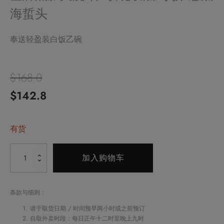
海蜇头
奉送轻盈装白饭乙碗
$
168.0
原
当
$
142.8
价
前
为：
有货
价
$168.0。
格
Alternative:
金
加入购物车
为：
牌
黑
$142.8。
豚
条款与细则：
叉
请于取货日期 / 时间预早两小时或之前预订
烧
自取外卖时段：每日正午十二时至晚上九时