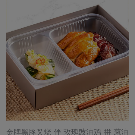
金牌黑豚叉烧 伴 玫瑰豉油鸡 拼 葱油