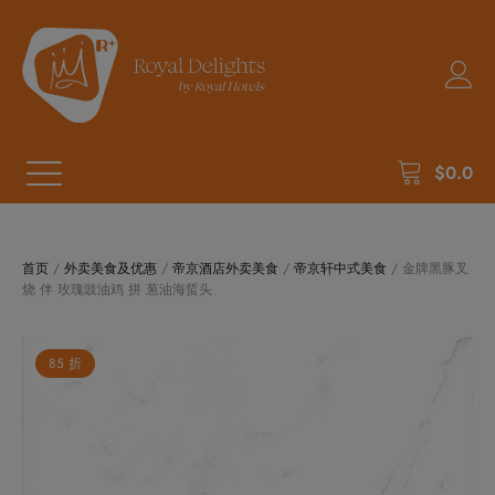
$
0.0
首页
/
外卖美食及优惠
/
帝京酒店外卖美食
/
帝京轩中式美食
/ 金牌黑豚叉
烧 伴 玫瑰豉油鸡 拼 葱油海蜇头
85 折