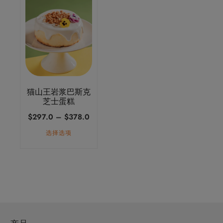
产
品
有
多
种
变
体。
猫山王岩浆巴斯克
可
芝士蛋糕
在
价
$
297.0
–
$
378.0
产
格
选择选项
品
范
页
围：
面
$297.0
上
至
选
$378.0
择
这