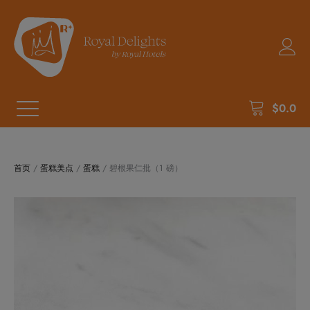
$
0.0
首页
/
蛋糕美点
/
蛋糕
/ 碧根果仁批（1 磅）