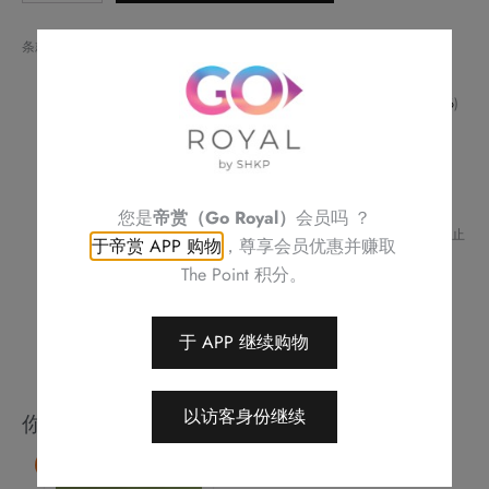
果
仁
条款与细则：
批
请预早 72 小时或之前预订
（1
如对任何食物产生敏感或有任何查询，请致电帝京酒店 (
2622 6256
)
与酒店职员联络
磅）
不可补发、更换或购买其他产品
数
订单详情将会透过电话或电邮确认
量
订单一经确认，不可更改、取消或退款
请务必检查所填数据，以确保交易快捷及顺利
您是
帝赏（Go Royal）
会员吗 ？
Royal Delights by Royal Hotels 保留修改优惠条款及细则、更改或终止
于帝赏 APP 购物
，尊享会员优惠并赚取
此优惠之权利，恕不另行通知
The Point 积分。
如有任何争议，Royal Delights by Royal Hotels 保留最终决定权
于 APP 继续购物
以访客身份继续
你可能会喜欢
9 折
本