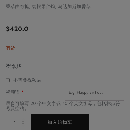
香草曲奇挞, 碧根果仁馅, 马达加斯加香草
$
420.0
有货
Alternative:
祝颂语
不需要祝颂语
祝颂语
*
最多可填写 20 个中文字或 40 个英文字母，包括标点符
号及空格。
碧
加入购物车
根