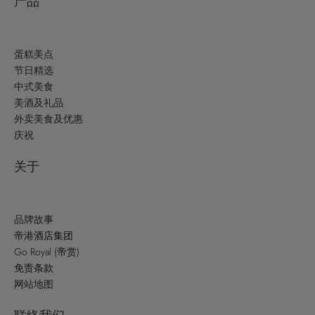
产品
些
选
项
蛋糕美点
节日精选
中式美食
美酒及礼品
外卖美食及优惠
庆祝
关于
品牌故事
帝港酒店集团
Go Royal (帝赏)
免责条款
网站地图