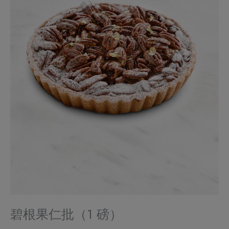
碧根果仁批（1 磅）