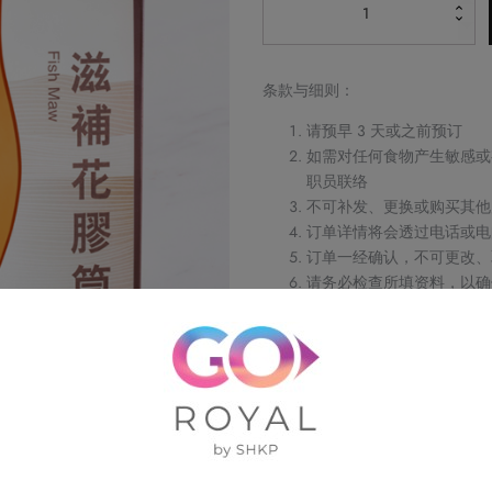
滋
补
花
胶
条款与细则：
筒
请预早 3 天或之前预订
数
如需对任何食物产生敏感或
量
职员联络
不可补发、更换或购买其他
订单详情将会透过电话或电
订单一经确认，不可更改、
请务必检查所填资料，以确
Royal Delights by 
权利，恕不另行通知
如有任何争议，Royal Delight