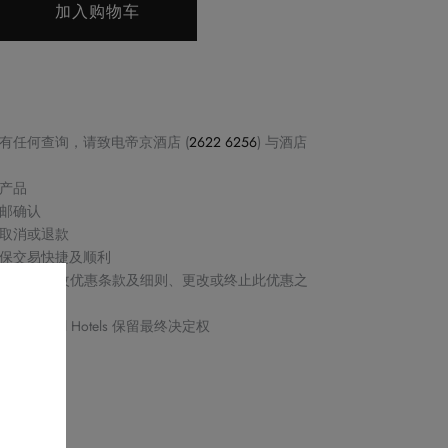
加入购物车
有任何查询，请致电帝京酒店 (
2622 6256
) 与酒店
产品
邮确认
取消或退款
保交易快捷及顺利
Royal Hotels 保留修改优惠条款及细则、更改或终止此优惠之
s by Royal Hotels 保留最终决定权