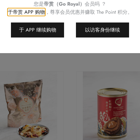
您是
帝赏（Go Royal）
会员吗 ？
于帝赏 APP 购物
，尊享会员优惠并赚取
The Point 积分。
于 APP 继续购物
以访客身份继续