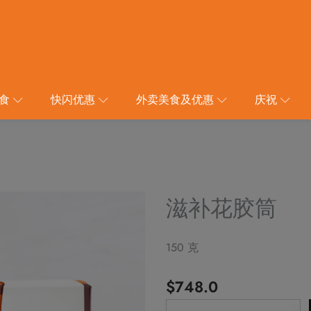
食
快闪优惠
外卖美食及优惠
庆祝
滋补花胶筒
150 克
$
748.0
Alternative: